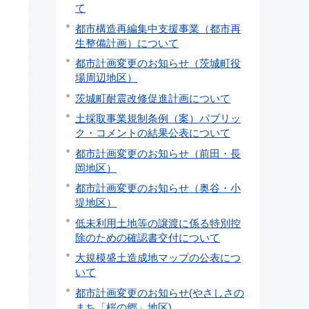
て
都市構造再編集中支援事業（都市再
生整備計画）について
都市計画変更のお知らせ（茨城町役
場周辺地区）
茨城町耐震改修促進計画について
土採取事業規制条例（案）パブリッ
ク・コメントの結果公表について
都市計画変更のお知らせ（前田・長
岡地区）
都市計画変更のお知らせ（奥谷・小
堤地区）
低未利用土地等の譲渡に係る特別控
除のための確認書交付について
大規模盛土造成地マップの公表につ
いて
都市計画変更のお知らせ(やさしさの
まち「桜の郷」地区)