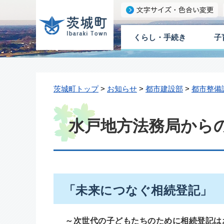
くらし・手続き
子
茨城町トップ
>
お知らせ
>
都市建設部
>
都市整備
水戸地方法務局から
「未来につなぐ相続登記」
～次世代の子どもたちのために相続登記は