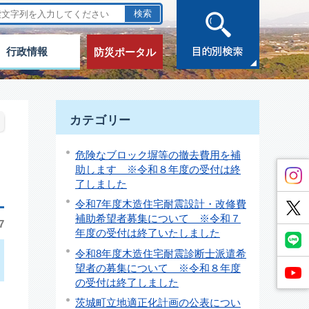
行政情報
防災ポータル
カテゴリー
危険なブロック塀等の撤去費用を補
助します ※令和８年度の受付は終
了しました
令和7年度木造住宅耐震設計・改修費
補助希望者募集について ※令和７
7
年度の受付は終了いたしました
令和8年度木造住宅耐震診断士派遣希
望者の募集について ※令和８年度
の受付は終了しました
茨城町立地適正化計画の公表につい