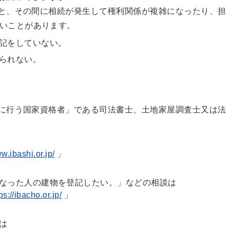
と、その間に相続が発生して権利関係が複雑になったり、担
いことがあります。
記をしていない。
られない。
に行う国家資格者」である司法書士、土地家屋調査士又は法
w.ibashi.or.jp/
」
なった人の建物を登記したい。」などの相談は
ps://ibacho.or.jp/
」
は