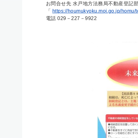
お問合せ先 水戸地方法務局不動産登記
「
https://houmukyoku.moj.go.jp/homu/t
電話 029－227－9922