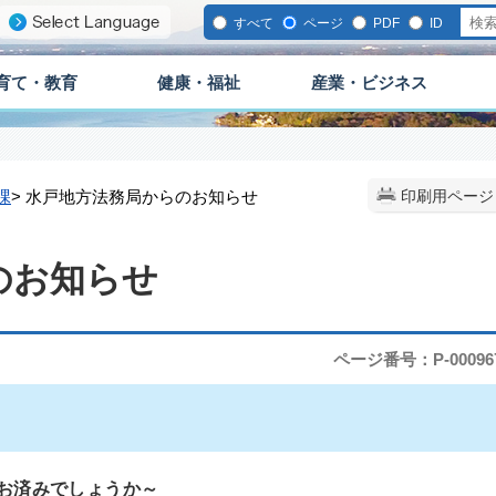
すべて
ページ
PDF
ID
育て・教育
健康・福祉
産業・ビジネス
課
> 水戸地方法務局からのお知らせ
印刷用ページ
のお知らせ
ページ番号：P-00096
お済みでしょうか～