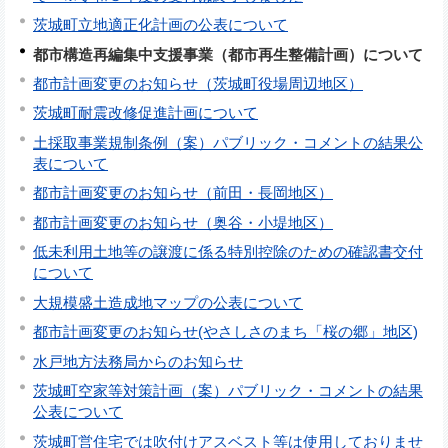
茨城町立地適正化計画の公表について
都市構造再編集中支援事業（都市再生整備計画）について
都市計画変更のお知らせ（茨城町役場周辺地区）
茨城町耐震改修促進計画について
土採取事業規制条例（案）パブリック・コメントの結果公
表について
都市計画変更のお知らせ（前田・長岡地区）
都市計画変更のお知らせ（奥谷・小堤地区）
低未利用土地等の譲渡に係る特別控除のための確認書交付
について
大規模盛土造成地マップの公表について
都市計画変更のお知らせ(やさしさのまち「桜の郷」地区)
水戸地方法務局からのお知らせ
茨城町空家等対策計画（案）パブリック・コメントの結果
公表について
茨城町営住宅では吹付けアスベスト等は使用しておりませ