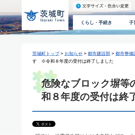
くらし・手続き
子
茨城町トップ
>
お知らせ
>
都市建設部
>
都市整備
す ※令和８年度の受付は終了しました
危険なブロック塀等
和８年度の受付は終