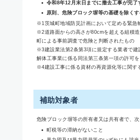
令和8年12月末日までに撤去工事が完了
原則、危険ブロック塀等の基礎を除くす
※1茨城町地域防災計画において定める緊急
※2道路面からの高さが80cmを超える組
町による事前調査で危険と判断されたもの
※3建設業法第2条第3項に規定する業者で
解体工事業に係る同法第三条第一項の許可を
※4建設工事に係る資材の再資源化等に関する
補助対象者
危険ブロック塀等の所有者又は共有者で、次
町税等の滞納がないこと
暴力団及び暴力団員等のいずれにも該当