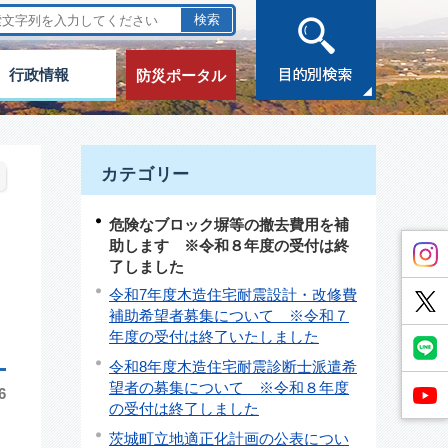
行政情報
防災ポータル
カテゴリー
危険なブロック塀等の撤去費用を補
助します ※令和８年度の受付は終
了しました
令和7年度木造住宅耐震設計・改修費
補助希望者募集について ※令和７
年度の受付は終了いたしました
令和8年度木造住宅耐震診断士派遣希
望者の募集について ※令和８年度
6
の受付は終了しました
茨城町立地適正化計画の公表につい