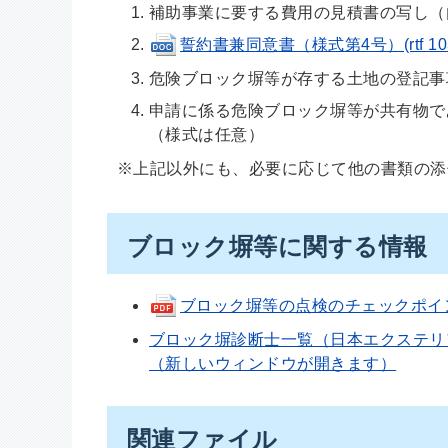
補助事業に要する費用の見積書の写し（
誓約書兼同意書（様式第4号）(rtf 103
危険ブロック塀等が存する土地の登記事
申請に係る危険ブロック塀等が共有物で
（様式は任意）
※上記以外にも、必要に応じて他の書類の添
ブロック塀等に関する情報
ブロック塀等の点検のチェックポイント（
ブロック塀診断士一覧（日本エクステリ
（新しいウィンドウが開きます）
関連ファイル