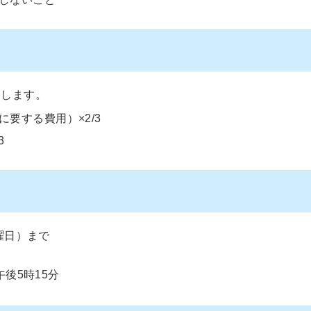
とします。
要する費用）×2/3
3
曜日）まで
後5時15分