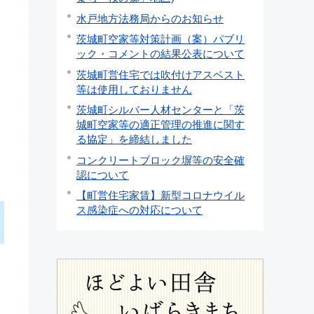
水戸地方法務局からのお知らせ
茨城町空家等対策計画（案）パブリ
ック・コメントの結果公表について
茨城町営住宅では吹付けアスベスト
等は使用しておりません
茨城町シルバー人材センターと「茨
城町空家等の適正管理の推進に関す
る協定」を締結しました
コンクリートブロック塀等の安全確
認について
【町営住宅家賃】新型コロナウイル
ス感染症への対応について