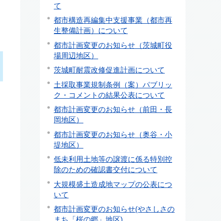
て
都市構造再編集中支援事業（都市再
生整備計画）について
都市計画変更のお知らせ（茨城町役
場周辺地区）
茨城町耐震改修促進計画について
土採取事業規制条例（案）パブリッ
ク・コメントの結果公表について
都市計画変更のお知らせ（前田・長
岡地区）
都市計画変更のお知らせ（奥谷・小
堤地区）
低未利用土地等の譲渡に係る特別控
除のための確認書交付について
大規模盛土造成地マップの公表につ
いて
都市計画変更のお知らせ(やさしさの
まち「桜の郷」地区)