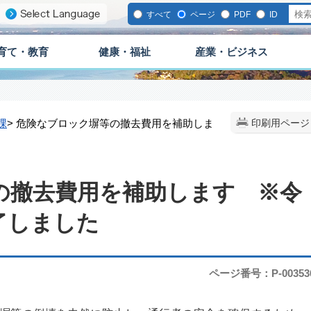
すべて
ページ
PDF
ID
育て・教育
健康・福祉
産業・ビジネス
課
> 危険なブロック塀等の撤去費用を補助しま
印刷用ページ
の撤去費用を補助します ※令
了しました
ページ番号：P-00353