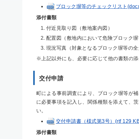
ブロック塀等のチェックリスト(docx 2
添付書類
付近見取り図（敷地案内図）
配置図（敷地内において危険ブロック塀
現況写真（対象となるブロック塀等の全
※上記以外にも、必要に応じて他の書類の添
交付申請
町による事前調査により、ブロック塀等が補
に必要事項を記入し、関係種類を添えて、茨
い。
交付申請書（様式第3号）(rtf 129 KB
添付書類