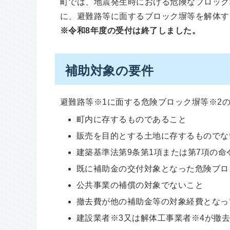
町では、地震発生時における危険なブロック
に、避難路等に面するブロック塀等を解体す
※令和8年度の受付は終了しました。
補助対象の要件
避難路等※1に面する危険ブロック塀等※2
町内に存するものであること
販売を目的とする土地に存するものでな
建築基準法第9条第1項または第7項の
既に補助金の交付対象となった危険ブロ
公共事業の補償の対象でないこと
撤去費が他の補助金等の対象経費となっ
建設業者※3又は解体工事業者※4が撤