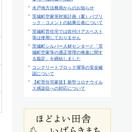
水戸地方法務局からのお知らせ
茨城町空家等対策計画（案）パブリ
ック・コメントの結果公表について
茨城町営住宅では吹付けアスベスト
等は使用しておりません
茨城町シルバー人材センターと「茨
城町空家等の適正管理の推進に関す
る協定」を締結しました
コンクリートブロック塀等の安全確
認について
【町営住宅家賃】新型コロナウイル
ス感染症への対応について