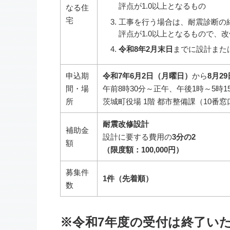
評点が1.0以上となるもの
なる住
宅
工事を行う場合は、耐震診断の結
評点が1.0以上となるもので、
令和8年2月末日
までに設計また
申込期
令和7年6月2日（月曜日）
から
8月2
間・場
午前
8
時
30
分～正午、午後
1
時～
5
時
1
所
茨城町役場 1階 都市整備課（10番窓
耐震改修設計
補助金
設計に要する費用の
3分の2
額
（限度額：100,000円）
募集件
1件（先着順）
数
※令和7年度の受付は終了い