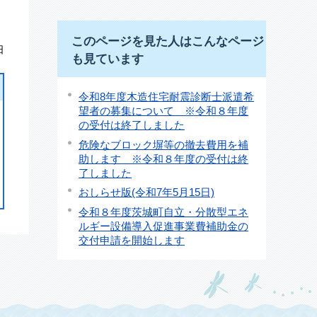
このページを見た人はこんなページ
日
も見ています
令和8年度木造住宅耐震診断士派遣希
望者の募集について ※令和８年度
の受付は終了しました
危険なブロック塀等の撤去費用を補
助します ※令和８年度の受付は終
了しました
おしらせ版(令和7年5月15日)
令和８年度茨城町自立・分散型エネ
ルギー設備導入促進事業費補助金の
交付申請を開始します