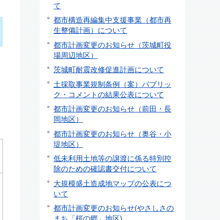
て
都市構造再編集中支援事業（都市再
生整備計画）について
都市計画変更のお知らせ（茨城町役
場周辺地区）
茨城町耐震改修促進計画について
土採取事業規制条例（案）パブリッ
ク・コメントの結果公表について
都市計画変更のお知らせ（前田・長
岡地区）
都市計画変更のお知らせ（奥谷・小
堤地区）
低未利用土地等の譲渡に係る特別控
除のための確認書交付について
大規模盛土造成地マップの公表につ
いて
都市計画変更のお知らせ(やさしさの
まち「桜の郷」地区)