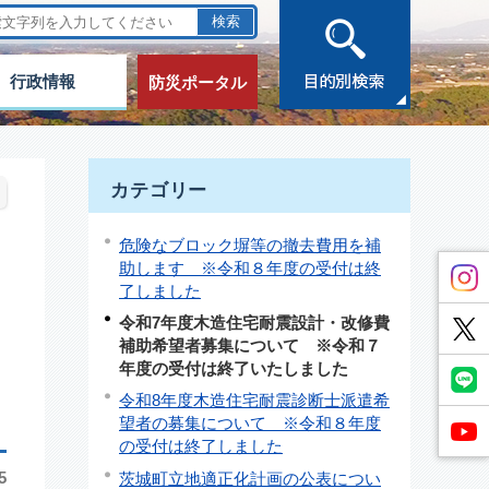
行政情報
防災ポータル
カテゴリー
危険なブロック塀等の撤去費用を補
助します ※令和８年度の受付は終
了しました
令和7年度木造住宅耐震設計・改修費
補助希望者募集について ※令和７
年度の受付は終了いたしました
令和8年度木造住宅耐震診断士派遣希
望者の募集について ※令和８年度
の受付は終了しました
5
茨城町立地適正化計画の公表につい