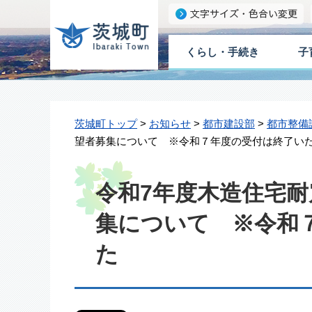
くらし・手続き
子
茨城町トップ
>
お知らせ
>
都市建設部
>
都市整備
望者募集について ※令和７年度の受付は終了い
令和7年度木造住宅
集について ※令和
た