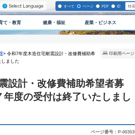
すべて
ページ
PDF
ID
育て・教育
健康・福祉
産業・ビジネス
課
> 令和7年度木造住宅耐震設計・改修費補助希
印刷用ページ
たしました
耐震設計・改修費補助希望者募
７年度の受付は終了いたしまし
ページ番号：P-00353