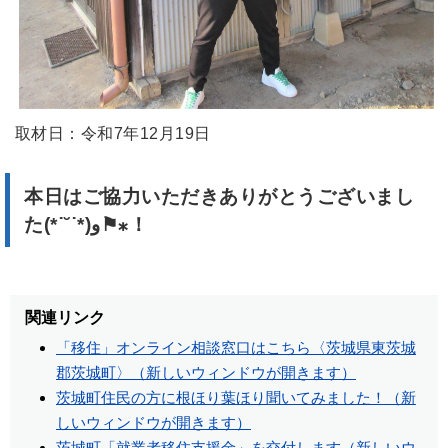
取材日：令和7年12月19日
本日はご協力いただきありがとうございまし
た(*˙˘˙*)و⚑⁎！
関連リンク
「移住」オンライン相談窓口はこちら〈茨城県東茨城
郡茨城町〉（新しいウィンドウが開きます）
茨城町住民の方に根ほり葉ほり聞いてみました！（新
しいウィンドウが開きます）
茨城町「就業者移住支援金」を交付します（新しいウ