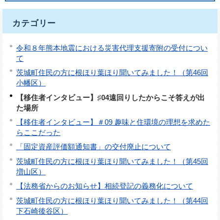
カテゴリー
令和８年熊本地震における災害代理支援寄附の受付につい
て
茨城町住民の方に根ほり葉ほり聞いてみました！（第46回
小幡区）
【移住者インタビュー】♯04遠回りしたからこそ答えが出
た場所
【移住者インタビュー】＃09 趣味と住環境の理想を求めた
らここだった
「固定資産評価額通知書」の交付廃止について
茨城町住民の方に根ほり葉ほり聞いてみました！（第45回
増山区）
【法務省からのお知らせ】相続登記の義務化について
茨城町住民の方に根ほり葉ほり聞いてみました！（第44回
下石崎後谷区）