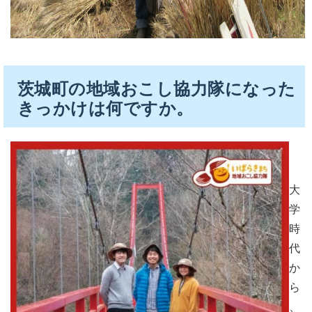
茨城町の地域おこし協力隊になった
きっかけは何ですか。
大
学
時
代
か
ら
、