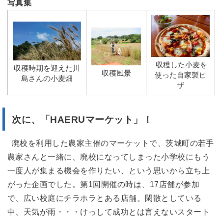
写真集
収穫した小麦を
収穫時期を迎えた川
収穫風景
使った自家製ピ
島さんの小麦畑
ザ
次に、
「HAERUマーケット」！
廃校を利用した農家主催のマーケットで、茨城町の若手
農家さんと一緒に、廃校になってしまった小学校にもう
一度人が集まる機会を作りたい、という思いから立ち上
がった企画でした。第1回開催の時は、17店舗が参加
で、広い校庭にチラホラとある店舗。閑散としている
中、天気が雨・・・けっして成功とは言えないスタート