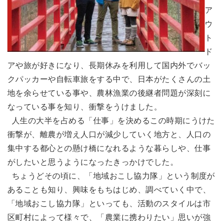
ア
ウ
ト
ド
アや旅が好きになり、長期休みを利用して国内外でバッ
クパッカーや自転車旅をする中で、日本がたくさんの土
地を余らせている事や、農林漁業の後継者問題が深刻に
なっている事を知り、衝撃をうけました。
人生の大半を占める「仕事」を決めるこの時期にうけた
衝撃が、離農が増え人口が減少していく地方と、人口の
集中する都心との懸け橋になれるような暮らしや、仕事
がしたいと思うようになったきっかけでした。
ちょうどその頃に、「地域おこし協力隊」という制度が
あることも知り、興味をもちはじめ、調べていく中で、
「地域おこし協力隊」といっても、活動のスタイルは市
区町村によって様々で、「農業に携わりたい」思いが強