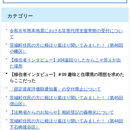
カテゴリー
令和８年熊本地震における災害代理支援寄附の受付につい
て
茨城町住民の方に根ほり葉ほり聞いてみました！（第46回
小幡区）
【移住者インタビュー】♯04遠回りしたからこそ答えが出
た場所
【移住者インタビュー】＃09 趣味と住環境の理想を求めた
らここだった
「固定資産評価額通知書」の交付廃止について
茨城町住民の方に根ほり葉ほり聞いてみました！（第45回
増山区）
【法務省からのお知らせ】相続登記の義務化について
茨城町住民の方に根ほり葉ほり聞いてみました！（第44回
下石崎後谷区）