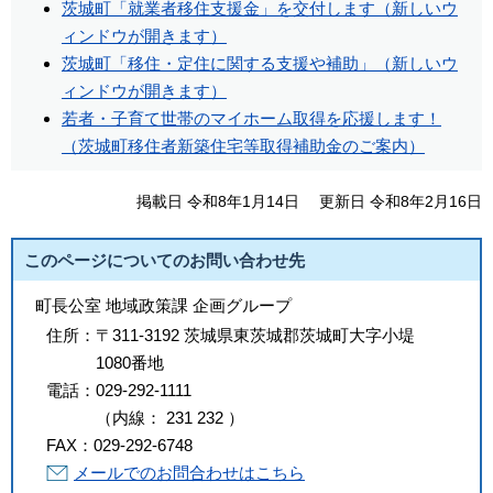
茨城町「就業者移住支援金」を交付します（新しいウ
ィンドウが開きます）
茨城町「移住・定住に関する支援や補助」（新しいウ
ィンドウが開きます）
若者・子育て世帯のマイホーム取得を応援します！
（茨城町移住者新築住宅等取得補助金のご案内）
掲載日 令和8年1月14日
更新日 令和8年2月16日
このページについてのお問い合わせ先
町長公室 地域政策課 企画グループ
住所：
〒311-3192 茨城県東茨城郡茨城町大字小堤
1080番地
電話：
029-292-1111
（
内線
：
231
232
）
FAX：
029-292-6748
メールでのお問合わせはこちら