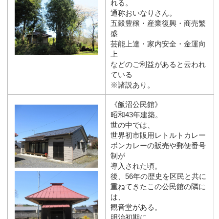
れる。
通称おいなりさん。
五穀豊穣・産業復興・商売繁
盛
芸能上達・家内安全・金運向
上
などのご利益があると云われ
ている
※諸説あり。
《飯沼公民館》
昭和43年建築。
世の中では、
世界初市販用レトルトカレー
ボンカレーの販売や郵便番号
制が
導入された頃。
後、56年の歴史を区民と共に
重ねてきたこの公民館の隣に
は、
観音堂がある。
明治初期に