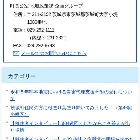
町長公室 地域政策課 企画グループ
住所：
〒311-3192 茨城県東茨城郡茨城町大字小堤
1080番地
電話：
029-292-1111
（
内線
：
231
232
）
FAX：
029-292-6748
メールでのお問合わせはこちら
カテゴリー
令和８年熊本地震における災害代理支援寄附の受付につい
て
茨城町住民の方に根ほり葉ほり聞いてみました！（第46回
小幡区）
【移住者インタビュー】♯04遠回りしたからこそ答えが出
た場所
【移住者インタビュー】＃09 趣味と住環境の理想を求めた