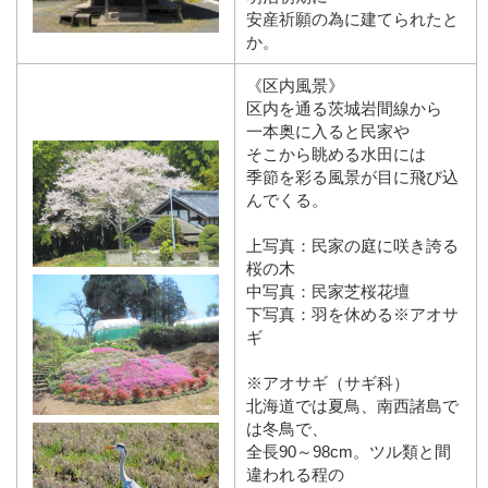
安産祈願の為に建てられたと
か。
《区内風景》
区内を通る茨城岩間線から
一本奥に入ると民家や
そこから眺める水田には
季節を彩る風景が目に飛び込
んでくる。
上写真：民家の庭に咲き誇る
桜の木
中写真：民家芝桜花壇
下写真：羽を休める※アオサ
ギ
※アオサギ（サギ科）
北海道では夏鳥、南西諸島で
は冬鳥で、
全長90～98cm。ツル類と間
違われる程の