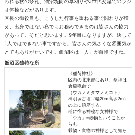
われる秋の祭礼、涸沼堤防の草刈りや3世代交流でのラジ
オ体操などがあります。
区長の御役目も、こうした行事を重ねる事で関わりが増
え、出身ではない私でもお務めできるのは皆さんの協力
があってこそだと思います。9年目になりますが、決して
1人ではできない事ですから。皆さんの気さくな雰囲気が
とてもありがたいです。飯沼区は「人」が自慢ですね。
飯沼区独特な所
《稲荷神社》
区内の北東部にあり、祭神は
倉稲魂命で
（ウカノミタマノミコト）
神明塚古墳（幅20m高さ2m）
の上に鎮座する。
稲に宿る神秘な女神様で
「ウカ」=穀物ということか
らも、
穀物・食物の神様として知ら