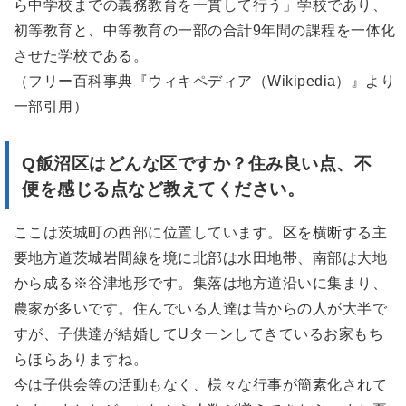
ら中学校までの義務教育を一貫して行う」学校であり、
初等教育と、中等教育の一部の合計9年間の課程を一体化
させた学校である。
（フリー百科事典『ウィキペディア（Wikipedia）』より
一部引用）
Q飯沼区はどんな区ですか？
住み良い点、不
便を感じる点など教えてください。
ここは茨城町の西部に位置しています。区を横断する主
要地方道茨城岩間線を境に北部は水田地帯、南部は大地
から成る※谷津地形です。集落は地方道沿いに集まり、
農家が多いです。住んでいる人達は昔からの人が大半で
すが、子供達が結婚してUターンしてきているお家もち
らほらありますね。
今は子供会等の活動もなく、様々な行事が簡素化されて