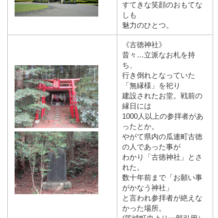
すてきな笑顔のおもてな
しも
魅力のひとつ。
《古徳神社》
昔々…立派なお札を持
ち、
行き倒れとなっていた
「無縁様」を祀り
建設されたお堂。戦前の
縁日には
1000人以上の参拝者があ
ったとか。
やがて県内の瓜連町古徳
の人であった事が
わかり「古徳神社」とさ
れた。
数十年前まで「お願い事
がかなう神社」
と言われ参拝者が絶えな
かった場所。