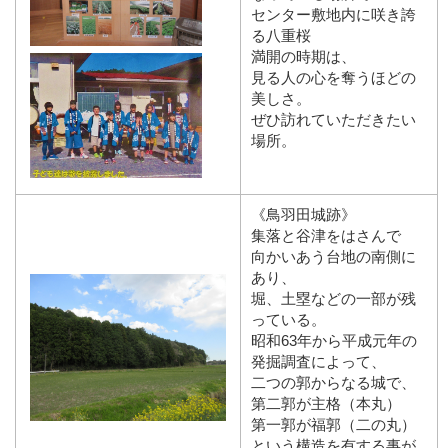
センター敷地内に咲き誇
る八重桜
満開の時期は、
見る人の心を奪うほどの
美しさ。
ぜひ訪れていただきたい
場所。
《鳥羽田城跡》
集落と谷津をはさんで
向かいあう台地の南側に
あり、
堀、土塁などの一部が残
っている。
昭和63年から平成元年の
発掘調査によって、
二つの郭からなる城で、
第二郭が主格（本丸）
第一郭が福郭（二の丸）
という構造を有する事が