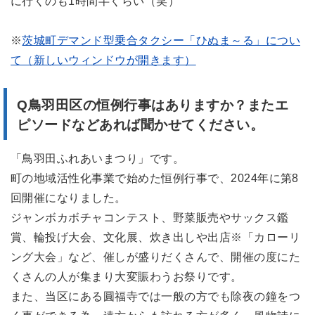
に行くのも1時間半くらい（笑）
※
茨城町デマンド型乗合タクシー「ひぬま～る」につい
て（新しいウィンドウが開きます）
Q鳥羽田区の恒例行事はありますか？またエ
ピソードなどあれば聞かせてください。
「鳥羽田ふれあいまつり」です。
町の地域活性化事業で始めた恒例行事で、2024年に第8
回開催になりました。
ジャンボカボチャコンテスト、野菜販売やサックス鑑
賞、輪投げ大会、文化展、炊き出しや出店※「カローリ
ング大会」など、催しが盛りだくさんで、開催の度にた
くさんの人が集まり大変賑わうお祭りです。
また、当区にある圓福寺では一般の方でも除夜の鐘をつ