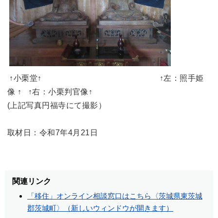
↑小栗堂↑ ↑左：照手姫
像 ↑ ↑右：小栗判官像↑
(上記写真円福寺にて撮影）
取材日：令和7年4月21日
関連リンク
「移住」オンライン相談窓口はこちら〈茨城県東茨城
郡茨城町〉（新しいウィンドウが開きます）