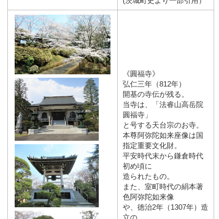
(茨城町史より一部引用）
《圓福寺》
弘仁三年（812年）
開基の寺伝が残る。
当寺は、「法睿山高岳院
圓福寺」
と号する天台宗のお寺。
本尊阿弥陀如来座像は国
指定重要文化財。
平安時代末から鎌倉時代
初め頃に
造られたもの。
また、室町時代の絹本著
色阿弥陀如来像
や、徳治2年（1307年）造
立の