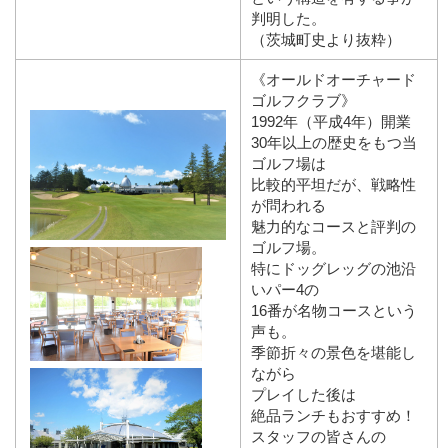
判明した。
（茨城町史より抜粋）
《オールドオーチャード
ゴルフクラブ》
1992年（平成4年）開業
30年以上の歴史をもつ当
ゴルフ場は
比較的平坦だが、戦略性
が問われる
魅力的なコースと評判の
ゴルフ場。
特にドッグレッグの池沿
いパー4の
16番が名物コースという
声も。
季節折々の景色を堪能し
ながら
プレイした後は
絶品ランチもおすすめ！
スタッフの皆さんの