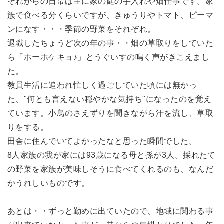
それからの日常は主に家の庭の手入れや畑仕事です。家
族で食べる分くらいですが、きゅうりやトマト、ピーマ
ンになす・・・季節の野菜をそれぞれ。
退職したちょうど次の年の事・・畑の草取りをしていた
ら「ホーホケキョ♪」とうぐいすの鳴く声がきこえまし
た。
教員生活に追われ忙しく過ごしていた頃には無かっ
た、"何とも言えない穏やかな気持ち"になったのを覚え
ています。小鳥のさえずりを聞きながら汗を流し、草取
りをする。
田舎に住んでいてよかったなと思った瞬間でした。
8人家族の我が家には93歳になる母と孫が3人。採れたて
の野菜を家族が美味しそうに食べてくれるのも、なんだ
かうれしいものです。
あとは・・ずっと勤めに出ていたので、地域に関わる事