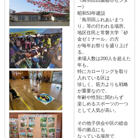
《鳥羽田田園都市センタ
ー》
昭和53年建設
「鳥羽田ふれあいまつ
り」等の行われる場所。
地区住民と常磐大学「砂
金ゼミナール」の方
が毎年お祭りを盛り上げ
る。
来場人数は200人を超えた
年も。
特にカローリングを取り
入れている区は
珍しく、筋力よりも戦略
が重要なので、
年齢や性別に関わらず
楽しめるスポーツの一つ
として人気が高い。
その他子供会や区の総会
等の拠点にも
なっている場所で