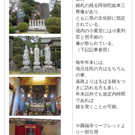
銘札の残る阿弥陀如来三
尊像があり、
ともに県の文化財に指定
されている。
境内の小栗堂には小栗判
官と照手姫の
像が祭られている。
（下記記事参照）
毎年年末には、
地元住民の方はもちろん
の事、
遠路よりはるばる鐘をつ
きに訪れる方も多い。
年末以外でも規定内時間
であれば
鐘を突くことが可能。
※圓福寺リーフレットよ
り一部引用