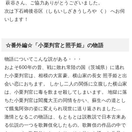
萩谷さん、ご協力ありがとうございました。
次は下石崎後谷区（しもいしざきうしろや く） へお伺
いします！
☆番外編☆「小栗判官と照手姫」の物語
物語についてこんな説がある・・・
およそ600年の昔、戦に敗れ常陸の国（茨城県）に逃れ
た小栗判官は、相模の大富豪、横山家の長女 照手姫と出
会い恋におちます。 しかし二人の関係に立腹した横山家
は、小栗判官に毒を飲ませ殺してしまいます。 地獄に落
ちた小栗判官は閻魔大王の同情をかい、蘇生への道とし
て餓鬼阿弥の姿に変えられ現世に送り返されました…
激情となるこの物語は、もともとは説教説で日本古来あ
る伝説の一つを歌舞伎化したもの。歌舞伎の作品の中で