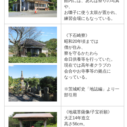
館内には、あんば祭りの写真
や、
お囃子に使う太鼓が置かれ、
練習会場にもなっている。
《下石崎寮》
昭和20年頃までは
僧が住み、
寮を守るかたわら
命日供養等を行っていた。
現在では高年者クラブの
会合やお寺事等の拠点に
なっている。
※茨城町史「地誌編」より一
部引用
《地蔵菩薩像/子宝祈願》
大正14年造立
高さ56cm。