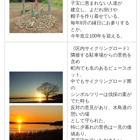
子宝に恵まれない人達が
建立し、よだれ掛けや
帽子を作り着せている。
毎年8月の縁日にお参りする
とか。
今年造立100年を迎える。
《区内サイクリングロード》
隣接する駐車場からの景色を
含め
町内でも名のあるビュースポ
ット。
中でもサイクリングロード際
の
シンボルツリーは伐採の案が
でた時も
反対の意見があり、水鳥達の
憩いの場
として守られた。
特に夕暮れの景色は一見の価
値あり。