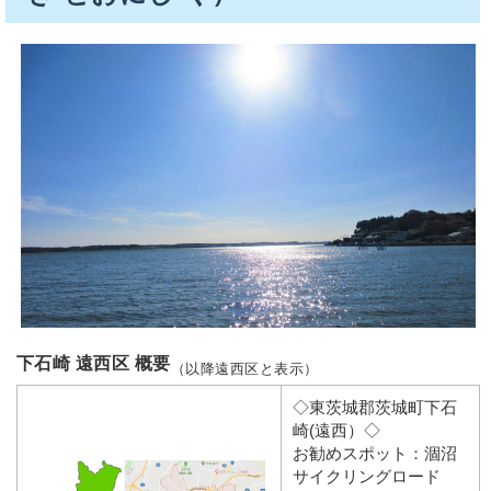
下石崎 遠西区 概要
（以降遠西区と表示）
◇東茨城郡茨城町下石
崎(遠西）◇
お勧めスポット：涸沼
サイクリングロード