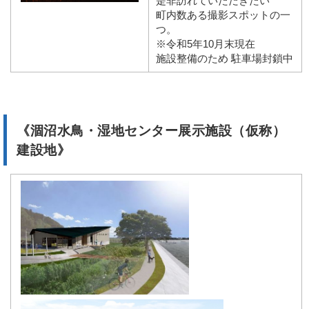
是非訪れていただきたい
町内数ある撮影スポットの一
つ。
※令和5年10月末現在
施設整備のため 駐車場封鎖中
《涸沼水鳥・湿地センター展示施設（仮称）
建設地》