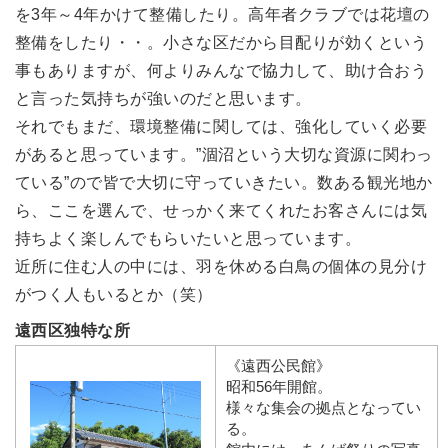
を3年～4年かけて整備したり。高年者クラブでは花壇の
整備をしたり・・。小さな区だから目配りが効くという
事もありますが、何よりみんなで協力して、助け合おう
と言った気持ちが強いのだと思います。
それでもまだ、環境整備に関しては、強化していく必要
があると思っています。”涸沼という大切な資源に関わっ
ている”ので皆で大切に守っていきたい。数ある観光地か
ら、ここを選んで、せっかく来てくれたお客さんには気
持ちよく楽しんでもらいたいと思っています。
近所に住む人の中には、羽を休める白鳥の個体の見分け
がつく人もいるとか（笑）
遠西区独特な所
《遠西公民館》
昭和56年開館。
様々な集会の拠点となってい
る。