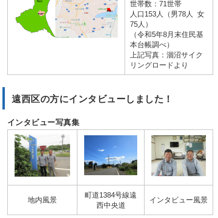
世帯数：71世帯
人口153人（男78人 女
75人）
（令和5年8月末住民基
本台帳調べ）
上記写真：涸沼サイク
リングロードより
遠西区の方にインタビューしました！
インタビュー写真集
町道1384号線遠
地内風景
インタビュー風景
西中央道