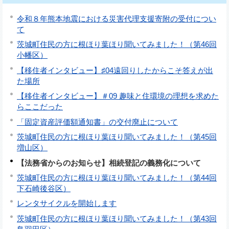
令和８年熊本地震における災害代理支援寄附の受付につい
て
茨城町住民の方に根ほり葉ほり聞いてみました！（第46回
小幡区）
【移住者インタビュー】♯04遠回りしたからこそ答えが出
た場所
【移住者インタビュー】＃09 趣味と住環境の理想を求めた
らここだった
「固定資産評価額通知書」の交付廃止について
茨城町住民の方に根ほり葉ほり聞いてみました！（第45回
増山区）
【法務省からのお知らせ】相続登記の義務化について
茨城町住民の方に根ほり葉ほり聞いてみました！（第44回
下石崎後谷区）
レンタサイクルを開始します
茨城町住民の方に根ほり葉ほり聞いてみました！（第43回