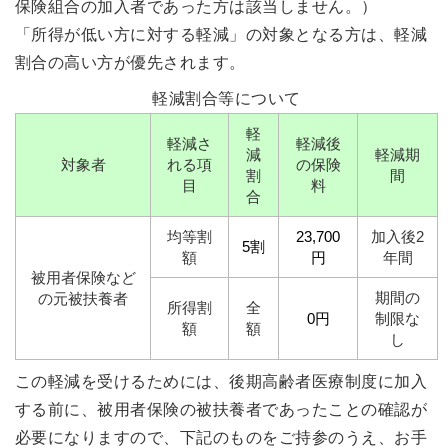
保険組合の加入者であった方は該当しません。）
「所得が低い方に対する軽減」の対象となる方は、軽減
割合の高い方が優先されます。
軽減割合等について
軽
軽減さ
軽減後
減
軽減期
対象者
れる項
の保険
割
間
目
料
合
均等割
23,700
加入後2
5割
額
円
年間
被用者保険など
期間の
の元被扶養者
所得割
全
0円
制限な
額
額
し
この軽減を受けるためには、後期高齢者医療制度に加入
する前に、被用者保険の被扶養者であったことの確認が
必要になりますので、下記のものをご持参のうえ、お手