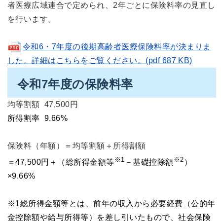
者医療広域連合で定められ、2年ごとに保険料率の見直し
を行います。
令和6・7年度の後期高齢者医療保険料率が決まりま
した。詳細はこちらをご覧ください。(pdf 687 KB)
令和7年度の保険料率
均等割額 47,500円
所得割率 9.
66%
保険料（年額）＝均等割額＋所得割額
※1
※2
＝47,500円＋（総所得金額等
－基礎控除額
）
×9.66%
※1総所得金額等とは、前年の収入から必要経費（公的年
金控除額や給与所得等）を差し引いたもので、社会保険