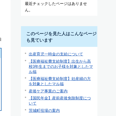
最近チェックしたページはありませ
ん。
このページを見た人はこんなページ
日
も見ています
出産育児一時金の支給について
【医療福祉費支給制度】出生から高
校3年生までのお子様を対象としたマ
ル福
【医療福祉費支給制度】妊産婦の方
を対象としたマル福
産後ケア事業のご案内
【国民年金】産前産後免除制度につ
いて
茨城町役場の案内