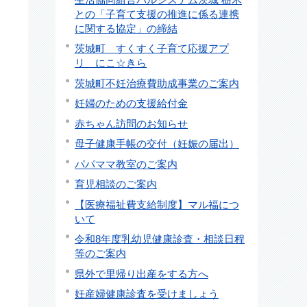
との「子育て支援の推進に係る連携
に関する協定」の締結
茨城町 すくすく子育て応援アプ
リ にこ☆きら
茨城町不妊治療費助成事業のご案内
妊婦のための支援給付金
赤ちゃん訪問のお知らせ
母子健康手帳の交付（妊娠の届出）
パパママ教室のご案内
育児相談のご案内
【医療福祉費支給制度】マル福につ
いて
令和8年度乳幼児健康診査・相談日程
等のご案内
県外で里帰り出産をする方へ
妊産婦健康診査を受けましょう