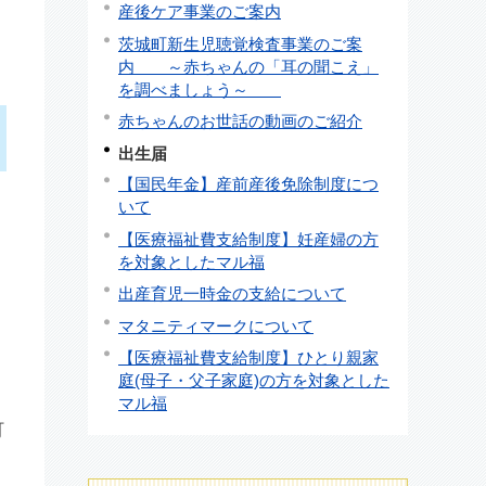
産後ケア事業のご案内
茨城町新生児聴覚検査事業のご案
内 ～赤ちゃんの「耳の聞こえ」
を調べましょう～
赤ちゃんのお世話の動画のご紹介
出生届
【国民年金】産前産後免除制度につ
いて
【医療福祉費支給制度】妊産婦の方
を対象としたマル福
出産育児一時金の支給について
マタニティマークについて
【医療福祉費支給制度】ひとり親家
庭(母子・父子家庭)の方を対象とした
マル福
町