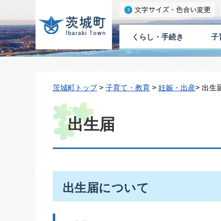
くらし・手続き
子
茨城町トップ
>
子育て・教育
>
妊娠・出産
> 出生
出生届
出生届について