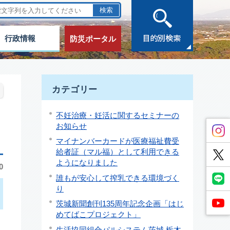
行政情報
防災ポータル
カテゴリー
不妊治療・妊活に関するセミナーの
お知らせ
マイナンバーカードが医療福祉費受
給者証（マル福）として利用できる
ようになりました
0
誰もが安心して搾乳できる環境づく
り
茨城新聞創刊135周年記念企画「はじ
めてばこプロジェクト」
生活協同組合パルシステム茨城 栃木