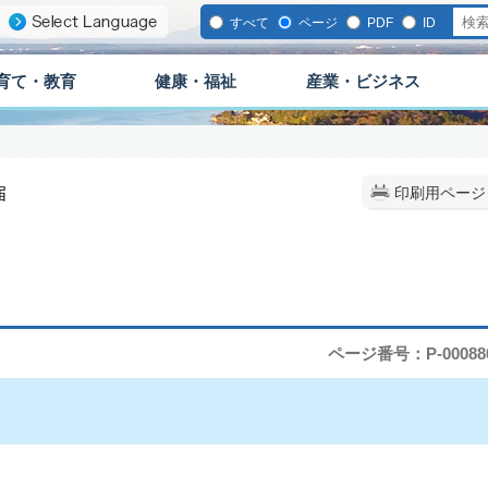
すべて
ページ
PDF
ID
育て・教育
健康・福祉
産業・ビジネス
届
印刷用ページ
ページ番号：P-00088