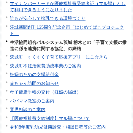
マイナンバーカードが医療福祉費受給者証（マル福）とし
て利用できるようになりました
誰もが安心して搾乳できる環境づくり
茨城新聞創刊135周年記念企画「はじめてばこプロジェク
ト」
生活協同組合パルシステム茨城 栃木との「子育て支援の推
進に係る連携に関する協定」の締結
茨城町 すくすく子育て応援アプリ にこ☆きら
茨城町不妊治療費助成事業のご案内
妊婦のための支援給付金
赤ちゃん訪問のお知らせ
母子健康手帳の交付（妊娠の届出）
パパママ教室のご案内
育児相談のご案内
【医療福祉費支給制度】マル福について
令和8年度乳幼児健康診査・相談日程等のご案内