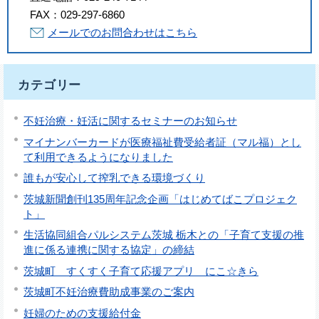
FAX：
029-297-6860
メールでのお問合わせはこちら
カテゴリー
不妊治療・妊活に関するセミナーのお知らせ
マイナンバーカードが医療福祉費受給者証（マル福）とし
て利用できるようになりました
誰もが安心して搾乳できる環境づくり
茨城新聞創刊135周年記念企画「はじめてばこプロジェク
ト」
生活協同組合パルシステム茨城 栃木との「子育て支援の推
進に係る連携に関する協定」の締結
茨城町 すくすく子育て応援アプリ にこ☆きら
茨城町不妊治療費助成事業のご案内
妊婦のための支援給付金