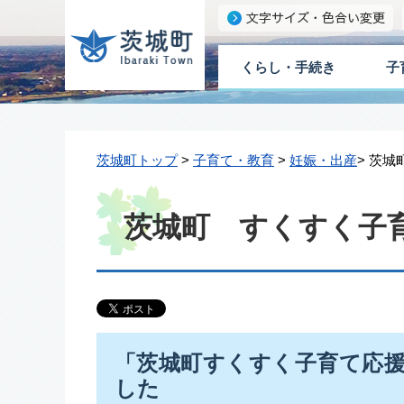
くらし・手続き
子
茨城町トップ
>
子育て・教育
>
妊娠・出産
> 茨
茨城町 すくすく子
「茨城町すくすく子育て応
した