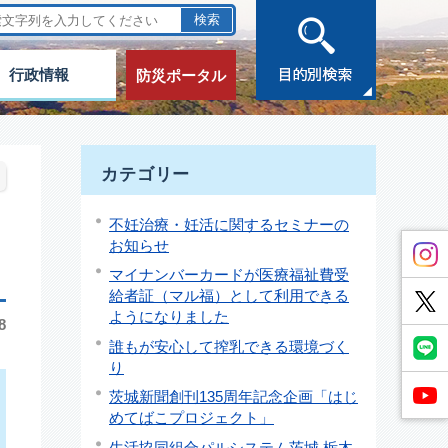
行政情報
防災ポータル
カテゴリー
不妊治療・妊活に関するセミナーの
お知らせ
マイナンバーカードが医療福祉費受
給者証（マル福）として利用できる
ようになりました
8
誰もが安心して搾乳できる環境づく
り
茨城新聞創刊135周年記念企画「はじ
めてばこプロジェクト」
生活協同組合パルシステム茨城 栃木