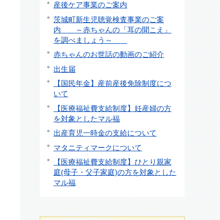
産後ケア事業のご案内
茨城町新生児聴覚検査事業のご案
内 ～赤ちゃんの「耳の聞こえ」
を調べましょう～
赤ちゃんのお世話の動画のご紹介
出生届
【国民年金】産前産後免除制度につ
いて
【医療福祉費支給制度】妊産婦の方
を対象としたマル福
出産育児一時金の支給について
マタニティマークについて
【医療福祉費支給制度】ひとり親家
庭(母子・父子家庭)の方を対象とした
マル福