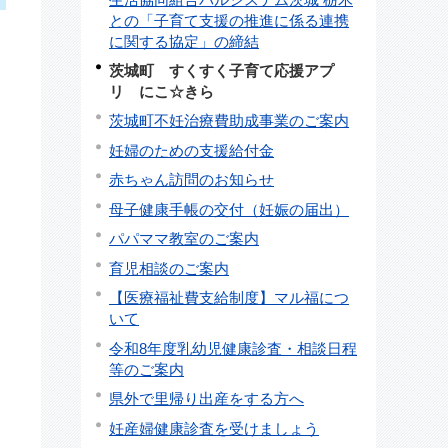
との「子育て支援の推進に係る連携
に関する協定」の締結
茨城町 すくすく子育て応援アプ
リ にこ☆きら
茨城町不妊治療費助成事業のご案内
妊婦のための支援給付金
赤ちゃん訪問のお知らせ
母子健康手帳の交付（妊娠の届出）
パパママ教室のご案内
育児相談のご案内
【医療福祉費支給制度】マル福につ
いて
令和8年度乳幼児健康診査・相談日程
等のご案内
県外で里帰り出産をする方へ
妊産婦健康診査を受けましょう