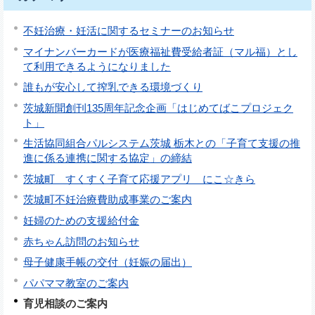
不妊治療・妊活に関するセミナーのお知らせ
マイナンバーカードが医療福祉費受給者証（マル福）とし
て利用できるようになりました
誰もが安心して搾乳できる環境づくり
茨城新聞創刊135周年記念企画「はじめてばこプロジェク
ト」
生活協同組合パルシステム茨城 栃木との「子育て支援の推
進に係る連携に関する協定」の締結
茨城町 すくすく子育て応援アプリ にこ☆きら
茨城町不妊治療費助成事業のご案内
妊婦のための支援給付金
赤ちゃん訪問のお知らせ
母子健康手帳の交付（妊娠の届出）
パパママ教室のご案内
育児相談のご案内