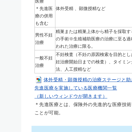
医療
＊先進医
体外受精 、顕微授精など
療の併用
も含む
精巣または精巣上体から精子を採取す
男性不妊
の手術※生殖補助医療の治療に至る過
治療
われた治療に限る。
不妊検査（不妊の原因検索を目的とし
一般不妊
妊治療開始日までの検査）、タイミン
治療
法、人工授精など
体外受精・顕微授精の治療ステージと助成対象
先進医療を実施している医療機関一覧
（新しいウィンドウが開きます）
＊先進医療とは、保険外の先進的な医療技術
ことが可能。