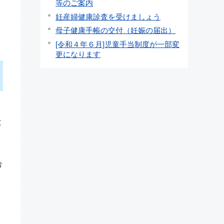
等のご案内
妊産婦健康診査を受けましょう
母子健康手帳の交付（妊娠の届出）
[令和４年６月]児童手当制度が一部変
更になります
と
合