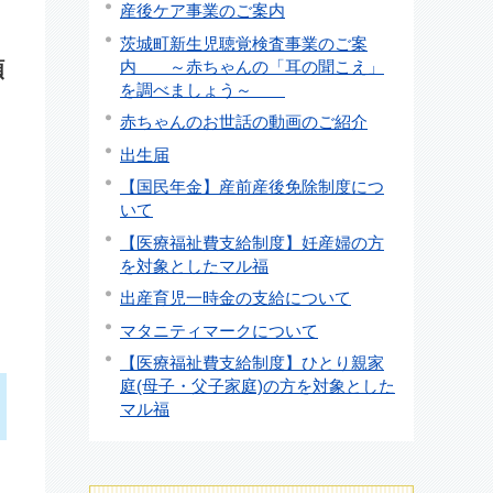
産後ケア事業のご案内
茨城町新生児聴覚検査事業のご案
内 ～赤ちゃんの「耳の聞こえ」
額
を調べましょう～
赤ちゃんのお世話の動画のご紹介
出生届
【国民年金】産前産後免除制度につ
いて
【医療福祉費支給制度】妊産婦の方
を対象としたマル福
出産育児一時金の支給について
マタニティマークについて
【医療福祉費支給制度】ひとり親家
庭(母子・父子家庭)の方を対象とした
マル福