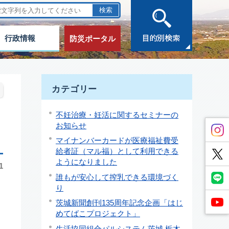
行政情報
防災ポータル
カテゴリー
不妊治療・妊活に関するセミナーの
お知らせ
マイナンバーカードが医療福祉費受
給者証（マル福）として利用できる
ようになりました
1
誰もが安心して搾乳できる環境づく
り
茨城新聞創刊135周年記念企画「はじ
めてばこプロジェクト」
生活協同組合パルシステム茨城 栃木