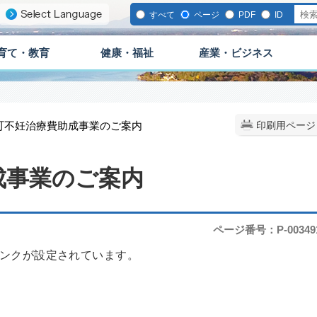
すべて
ページ
PDF
ID
育て・教育
健康・福祉
産業・ビジネス
城町不妊治療費助成事業のご案内
印刷用ページ
成事業のご案内
ページ番号：P-00349
ンクが設定されています。