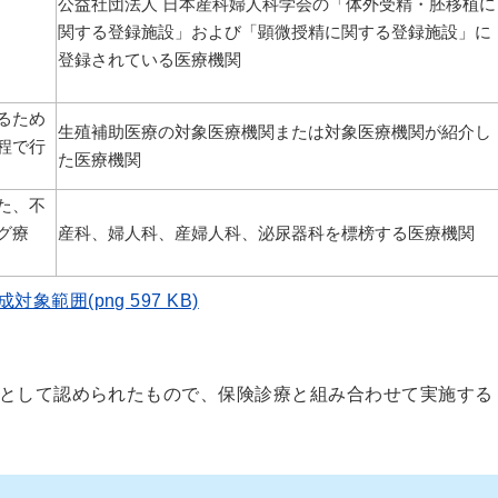
公益社団法人 日本産科婦人科学会の「体外受精・胚移植に
関する登録施設」および「顕微授精に関する登録施設」に
登録されている医療機関
るため
生殖補助医療の対象医療機関または対象医療機関が紹介し
程で行
た医療機関
た、不
グ療
産科、婦人科、産婦人科、泌尿器科を標榜する医療機関
範囲(png 597 KB)
として認められたもので、保険診療と組み合わせて実施する