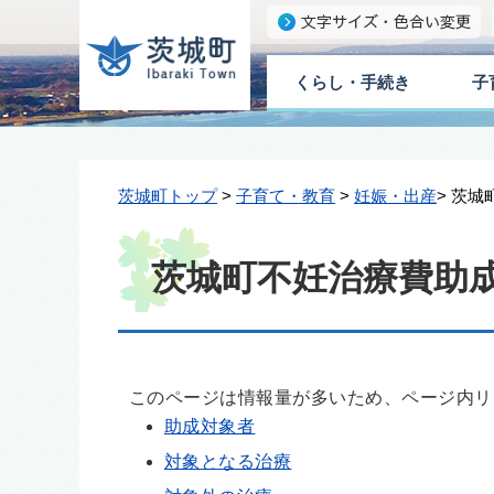
くらし・手続き
子
茨城町トップ
>
子育て・教育
>
妊娠・出産
> 茨
茨城町不妊治療費助
このページは情報量が多いため、ページ内リ
助成対象者
対象となる治療