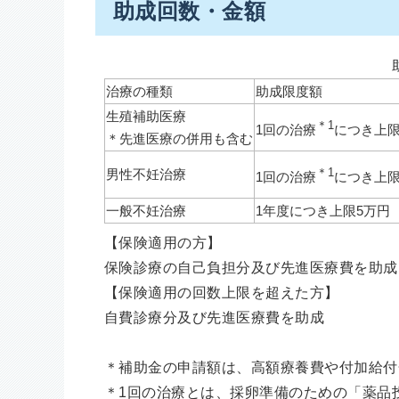
助成回数・金額
治療の種類
助成限度額
生殖補助医療
＊1
1回の治療
につき上限
＊先進医療の併用も含む
＊1
男性不妊治療
1回の治療
につき上限
一般不妊治療
1年度につき上限5万円
【保険適用の方】
保険診療の自己負担分及び先進医療費を助成
【保険適用の回数上限を超えた方】
自費診療分及び先進医療費を助成
＊補助金の申請額は、高額療養費や付加給付
＊1回の治療とは、採卵準備のための「薬品