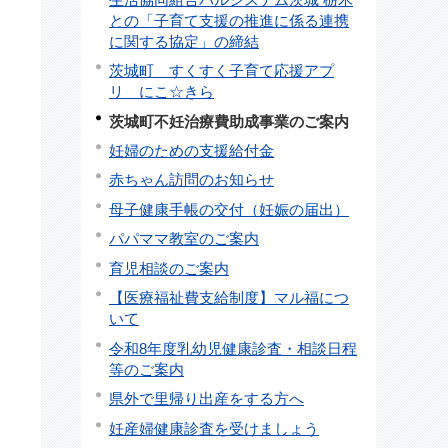
との「子育て支援の推進に係る連携
に関する協定」の締結
茨城町 すくすく子育て応援アプ
リ にこ☆きら
茨城町不妊治療費助成事業のご案内
妊婦のための支援給付金
赤ちゃん訪問のお知らせ
母子健康手帳の交付（妊娠の届出）
パパママ教室のご案内
育児相談のご案内
【医療福祉費支給制度】マル福につ
いて
令和8年度乳幼児健康診査・相談日程
等のご案内
県外で里帰り出産をする方へ
妊産婦健康診査を受けましょう