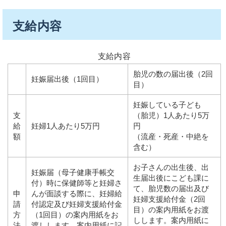
支給内容
支給内容
胎児の数の届出後（2回
妊娠届出後（1回目）
目）
妊娠している子ども
支
（胎児）1人あたり5万
給
妊婦1人あたり5万円
円
額
（流産・死産・中絶を
含む）
お子さんの出生後、出
妊娠届（母子健康手帳交
生届出後にこども課に
付）時に保健師等と妊婦さ
て、胎児数の届出及び
申
んが面談する際に、妊婦給
妊婦支援給付金（2回
請
付認定及び妊婦支援給付金
目）の案内用紙をお渡
方
（1回目）の案内用紙をお
しします。案内用紙に
法
渡しします。案内用紙に記