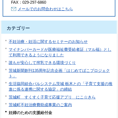
FAX：
029-297-6860
メールでのお問合わせはこちら
カテゴリー
不妊治療・妊活に関するセミナーのお知らせ
マイナンバーカードが医療福祉費受給者証（マル福）とし
て利用できるようになりました
誰もが安心して搾乳できる環境づくり
茨城新聞創刊135周年記念企画「はじめてばこプロジェク
ト」
生活協同組合パルシステム茨城 栃木との「子育て支援の推
進に係る連携に関する協定」の締結
茨城町 すくすく子育て応援アプリ にこ☆きら
茨城町不妊治療費助成事業のご案内
妊婦のための支援給付金