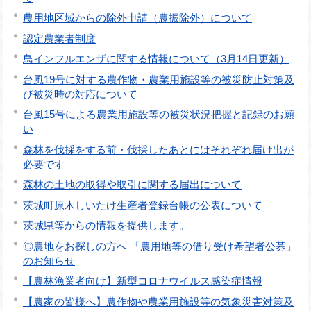
農用地区域からの除外申請（農振除外）について
認定農業者制度
鳥インフルエンザに関する情報について（3月14日更新）
台風19号に対する農作物・農業用施設等の被災防止対策及
び被災時の対応について
台風15号による農業用施設等の被災状況把握と記録のお願
い
森林を伐採をする前・伐採したあとにはそれぞれ届け出が
必要です
森林の土地の取得や取引に関する届出について
茨城町原木しいたけ生産者登録台帳の公表について
茨城県等からの情報を提供します。
◎農地をお探しの方へ 「農用地等の借り受け希望者公募」
のお知らせ
【農林漁業者向け】新型コロナウイルス感染症情報
【農家の皆様へ】農作物や農業用施設等の気象災害対策及