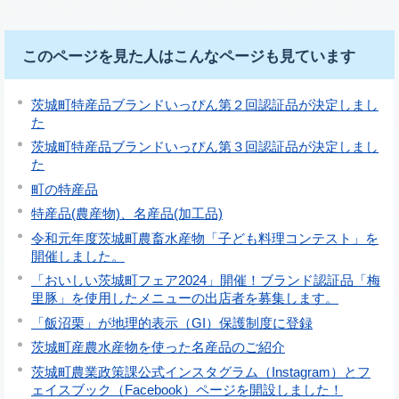
このページを見た人はこんなページも見ています
茨城町特産品ブランドいっぴん第２回認証品が決定しまし
た
茨城町特産品ブランドいっぴん第３回認証品が決定しまし
た
町の特産品
特産品(農産物)、名産品(加工品)
令和元年度茨城町農畜水産物「子ども料理コンテスト」を
開催しました。
「おいしい茨城町フェア2024」開催！ブランド認証品「梅
里豚」を使用したメニューの出店者を募集します。
「飯沼栗」が地理的表示（GI）保護制度に登録
茨城町産農水産物を使った名産品のご紹介
茨城町農業政策課公式インスタグラム（Instagram）とフ
ェイスブック（Facebook）ページを開設しました！