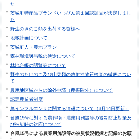
た
茨城町特産品ブランドいっぴん第１回認証品が決定しまし
た
野生のきのこ類を出荷する皆様へ
地域計画について
茨城町人・農地プラン
森林環境譲与税の使途について
林地台帳の閲覧等について
野生のたけのこ及び山菜類の放射性物質検査の徹底につい
て
農用地区域からの除外申請（農振除外）について
認定農業者制度
鳥インフルエンザに関する情報について（3月14日更新）
台風19号に対する農作物・農業用施設等の被災防止対策及
び被災時の対応について
台風15号による農業用施設等の被災状況把握と記録のお願