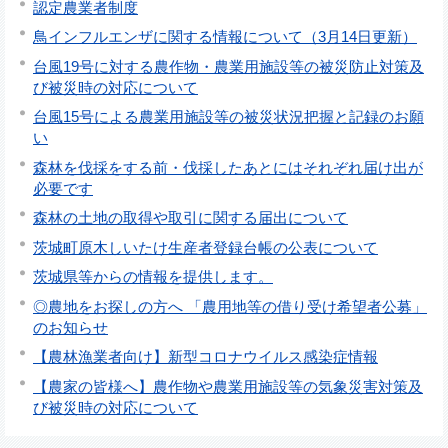
認定農業者制度
鳥インフルエンザに関する情報について（3月14日更新）
台風19号に対する農作物・農業用施設等の被災防止対策及
び被災時の対応について
台風15号による農業用施設等の被災状況把握と記録のお願
い
森林を伐採をする前・伐採したあとにはそれぞれ届け出が
必要です
森林の土地の取得や取引に関する届出について
茨城町原木しいたけ生産者登録台帳の公表について
茨城県等からの情報を提供します。
◎農地をお探しの方へ 「農用地等の借り受け希望者公募」
のお知らせ
【農林漁業者向け】新型コロナウイルス感染症情報
【農家の皆様へ】農作物や農業用施設等の気象災害対策及
び被災時の対応について