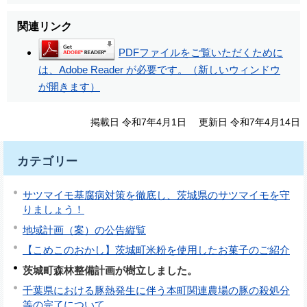
関連リンク
PDFファイルをご覧いただくために
は、Adobe Reader が必要です。（新しいウィンドウ
が開きます）
掲載日 令和7年4月1日
更新日 令和7年4月14日
カテゴリー
サツマイモ基腐病対策を徹底し、茨城県のサツマイモを守
りましょう！
地域計画（案）の公告縦覧
【こめこのおかし】茨城町米粉を使用したお菓子のご紹介
茨城町森林整備計画が樹立しました。
千葉県における豚熱発生に伴う本町関連農場の豚の殺処分
等の完了について