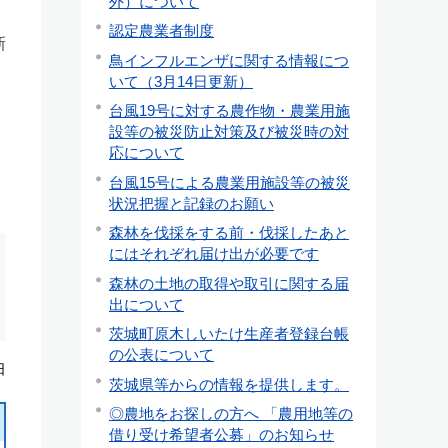
外）について
認定農業者制度
新
鳥インフルエンザに関する情報につ
いて（3月14日更新）
台風19号に対する農作物・農業用施
設等の被災防止対策及び被災時の対
応について
台風15号による農業用施設等の被災
状況把握と記録のお願い
森林を伐採をする前・伐採したあと
にはそれぞれ届け出が必要です
森林の土地の取得や取引に関する届
出について
茨城町原木しいたけ生産者登録台帳
の公表について
日
茨城県等からの情報を提供します。
◎農地をお探しの方へ 「農用地等の
借り受け希望者公募」のお知らせ