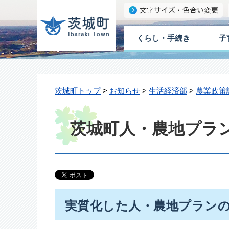
くらし・手続き
子
茨城町トップ
>
お知らせ
>
生活経済部
>
農業政策
茨城町人・農地プラ
実質化した人・農地プラン