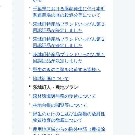
こ
千葉県における豚熱発生に伴う本町
関連農場の豚の殺処分等について
茨城町特産品ブランドいっぴん第３
回認証品が決定しました
茨城町特産品ブランドいっぴん第２
回認証品が決定しました
茨城町特産品ブランドいっぴん第１
回認証品が決定しました
野生のきのこ類を出荷する皆様へ
地域計画について
茨城町人・農地プラン
森林環境譲与税の使途について
林地台帳の閲覧等について
野生のたけのこ及び山菜類の放射性
物質検査の徹底について
農用地区域からの除外申請（農振除