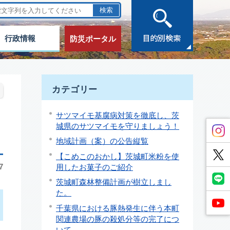
行政情報
防災ポータル
カテゴリー
サツマイモ基腐病対策を徹底し、茨
城県のサツマイモを守りましょう！
地域計画（案）の公告縦覧
【こめこのおかし】茨城町米粉を使
7
用したお菓子のご紹介
茨城町森林整備計画が樹立しまし
た。
千葉県における豚熱発生に伴う本町
関連農場の豚の殺処分等の完了につ
いて