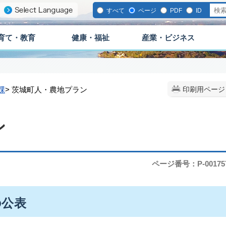
すべて
ページ
PDF
ID
育て・教育
健康・福祉
産業・ビジネス
課
> 茨城町人・農地プラン
印刷用ページ
ン
ページ番号：P-00175
の公表