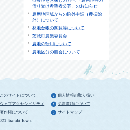
◎農地をお探しの方へ 「農用地等の
借り受け希望者公募」のお知らせ
農用地区域からの除外申請（農振除
外）について
林地台帳の閲覧等について
茨城町農業委員会
農地の転用について
農地区分の照会について
このサイトについて
個人情報の取り扱い
ウェブアクセシビリティ
免責事項について
著作権について
サイトマップ
021 Ibaraki Town.