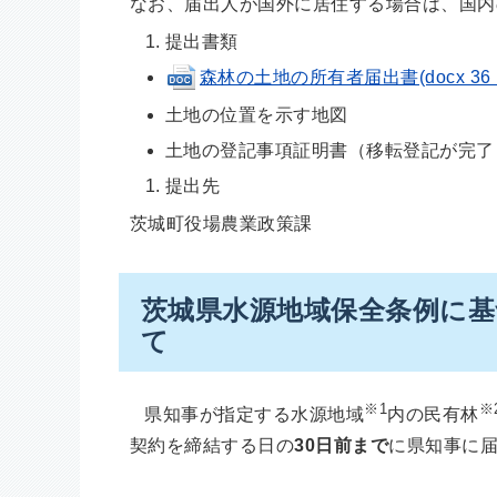
なお、届出人が国外に居住する場合は、国内
提出書類
森林の土地の所有者届出書(docx 36 
土地の位置を示す地図
土地の登記事項証明書（移転登記が完了
提出先
茨城町役場農業政策課
茨城県水源地域保全条例に
て
※1
※
県知事が指定する水源地域
内の民有林
契約を締結する日の
30日前まで
に県知事に