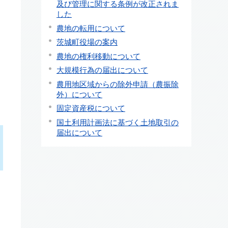
及び管理に関する条例が改正されま
した
農地の転用について
茨城町役場の案内
農地の権利移動について
大規模行為の届出について
農用地区域からの除外申請（農振除
外）について
固定資産税について
国土利用計画法に基づく土地取引の
届出について
、