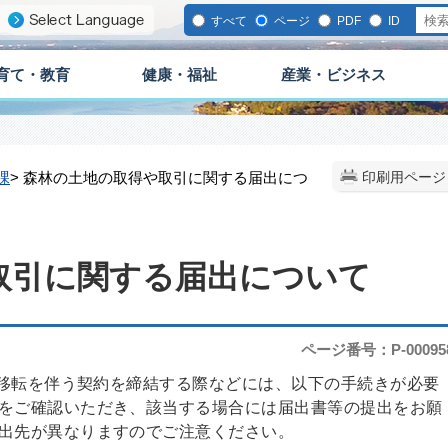
すべて
ページ
PDF
ID
育て・教育
健康・福祉
産業・ビジネス
課
> 森林の土地の取得や取引に関する届出につ
印刷用ページ
取引に関する届出について
ページ番号：P-00095
移転を伴う契約を締結する際などには、以下の手続きが必要
をご確認いただき、該当する場合には届出書等の提出をお願
出先が異なりますのでご注意ください。