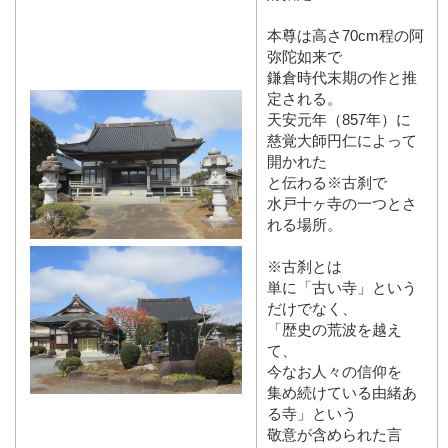
本尊は高さ70cm程の阿
弥陀如来で
鎌倉時代末期の作と推
定される。
天安元年（857年）に
慈覚大師円仁によって
開かれた
と伝わる※古刹で
水戸十ヶ寺の一つとさ
れる場所。
※古刹とは
単に「古い寺」という
だけでなく、
「歴史の荒波を越え
て、
今なお人々の信仰を
集め続けている由緒あ
る寺」という
敬意が含められた言