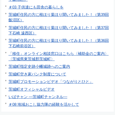
＃03 子供達にも田舎の暮らしを
茨城町住民の方に根ほり葉ほり聞いてみました！（第39回
飯沼区）
茨城町住民の方に根ほり葉ほり聞いてみました！（第37回
下石崎 遠西区）
茨城町住民の方に根ほり葉ほり聞いてみました！（第36回
下石崎前谷区）
「移住」オンライン相談窓口はこちら〈補助金のご案内〉
〈茨城県東茨城郡茨城町〉
茨城町指定史跡小幡城跡へのご案内
茨城町空き家バンク制度について
茨城町プロモーションビデオ「つながりとひと」
茨城町オフィシャルビデオ
いばチャン ―茨城町チャンネル―
＃08 地域おこし協力隊の経験を活かして