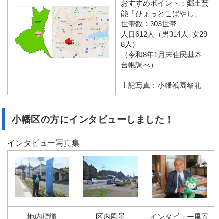
おすすめポイント：郷土芸
能「ひょっとこばやし」
世帯数：303世帯
人口612人（男314人 女29
8人）
（令和8年1月末住民基本
台帳調べ）
上記写真：小幡祇園祭礼
小幡区の方にインタビューしました！
インタビュー写真集
地内標識
区内風景
インタビュー風景