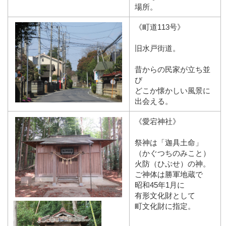
場所。
《町道113号》
旧水戸街道。
昔からの民家が立ち並
び
どこか懐かしい風景に
出会える。
《愛宕神社》
祭神は「迦具土命」
（かぐつちのみこと）
火防（ひぶせ）の神。
ご神体は勝軍地蔵で
昭和45年1月に
有形文化財として
町文化財に指定。