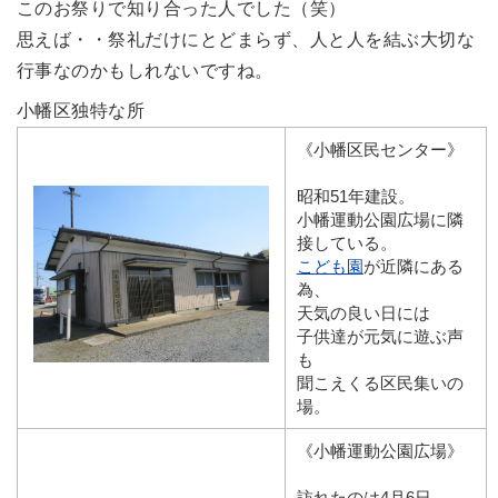
このお祭りで知り合った人でした（笑）
思えば・・祭礼だけにとどまらず、人と人を結ぶ大切な
行事なのかもしれないですね。
小幡区独特な所
《小幡区民センター》
昭和51年建設。
小幡運動公園広場に隣
接している。
こども園
が近隣にある
為、
天気の良い日には
子供達が元気に遊ぶ声
も
聞こえくる区民集いの
場。
《小幡運動公園広場》
訪れたのは4月6日