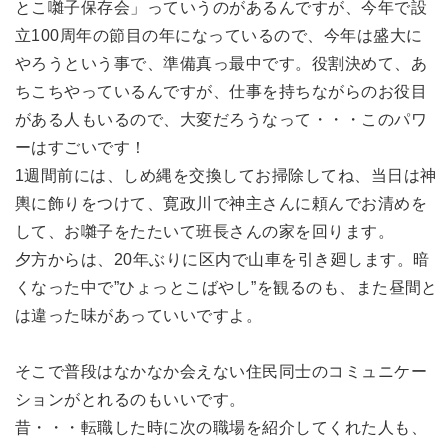
とこ囃子保存会」っていうのがあるんですが、今年で設
立100周年の節目の年になっているので、今年は盛大に
やろうという事で、準備真っ最中です。役割決めて、あ
ちこちやっているんですが、仕事を持ちながらのお役目
がある人もいるので、大変だろうなって・・・このパワ
ーはすごいです！
1週間前には、しめ縄を交換してお掃除してね、当日は神
輿に飾りをつけて、寛政川で神主さんに頼んでお清めを
して、お囃子をたたいて班長さんの家を回ります。
夕方からは、20年ぶりに区内で山車を引き廻します。暗
くなった中で”ひょっとこばやし”を観るのも、また昼間と
は違った味があっていいですよ。
そこで普段はなかなか会えない住民同士のコミュニケー
ションがとれるのもいいです。
昔・・・転職した時に次の職場を紹介してくれた人も、