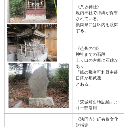
《八坂神社》
境内神社で神輿が保管
されている。
祇園祭には区内を渡御
する。
《芭蕉の句》
神社までの石段
上り口の左側に石碑が
あり、
「蝶の飛者可利野中能
日蔭か那芭蕉」
とある。
「茨城町史地誌編」よ
り一部引用
《法円寺》町有形文化
財指定