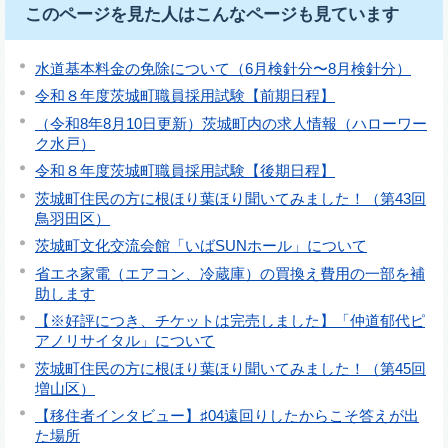
このページを見た人はこんなページも見ています
水道基本料金の免除について（6月検針分〜8月検針分）
令和８年度茨城町職員採用試験【前期日程】
（令和8年8月10日更新）茨城町内の求人情報（ハローワー
ク水戸）
令和８年度茨城町職員採用試験【後期日程】
茨城町住民の方に根ほり葉ほり聞いてみました！（第43回
鳥羽田区）
茨城町文化交流会館「いばSUNホール」について
省エネ家電（エアコン、冷蔵庫）の買換え費用の一部を補
助します
【※好評につき、チケットは完売しました】「仲道郁代ピ
アノリサイタル」について
茨城町住民の方に根ほり葉ほり聞いてみました！（第45回
増山区）
【移住者インタビュー】♯04遠回りしたからこそ答えが出
た場所