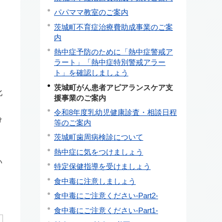
パパママ教室のご案内
茨城町不育症治療費助成事業のご案
内
熱中症予防のために「熱中症警戒ア
ラート」「熱中症特別警戒アラー
ト」を確認しましょう
茨城町がん患者アピアランスケア支
化
援事業のご案内
令和8年度乳幼児健康診査・相談日程
け
等のご案内
茨城町歯周病検診について
熱中症に気をつけましょう
い
特定保健指導を受けましょう
食中毒に注意しましょう
食中毒にご注意ください-Part2-
食中毒にご注意ください-Part1-