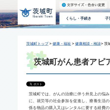
くらし・手続き
子
茨城町トップ
>
健康・福祉
>
健康相談・検診
> 
茨城町がん患者アピ
茨城町では、がんの治療に伴う外見上の悩み
に、就労等の社会参加を促進し、療養生活の
係る物品の購入又はレンタルに要する経費の