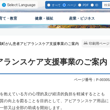
すべて
ページ
PDF
ID
育て・教育
健康・福祉
産業・ビジネス
茨城町がん患者アピアランスケア支援事業のご案内
印刷用ページ
アランスケア支援事業のご案内
ページ番号：P-00305
を抱えている方の心理的及び経済的負担を軽減するととも
質の向上を図ることを目的として、アピアランスケア用品に
一部又は全部の助成を開始します。