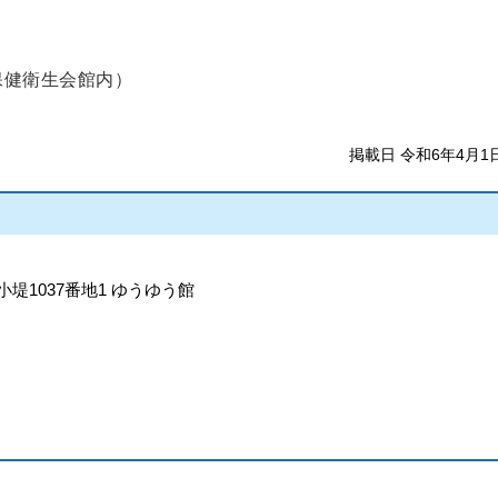
城県保健衛生会館内）
掲載日 令和6年4月1
小堤1037番地1 ゆうゆう館