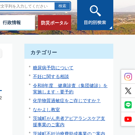
行政情報
防災ポータル
カテゴリー
糖尿病予防について
不妊に関する相談
令和8年度 健康診査（集団健診）を
実施します・要予約
2
化学物質過敏症をご存じですか？
なかよし教室
茨城町がん患者アピアランスケア支
援事業のご案内
茨城町不妊治療費助成事業のご案内