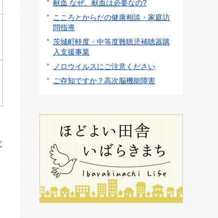
献血 なぜ、献血は必要なの?
こころとからだの健康相談・家庭訪
問指導
茨城町軽度・中等度難聴児補聴器購
入支援事業
ノロウイルスにご注意ください
ご存知ですか？高次脳機能障害
支