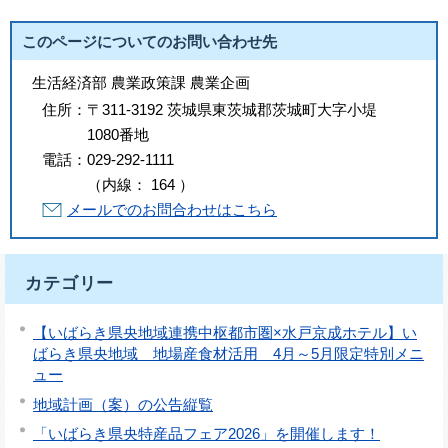
このページについてのお問い合わせ先
生活経済部 農業政策課 農業企画
住所：
〒311-3192 茨城県東茨城郡茨城町大字小堤
1080番地
電話：
029-292-1111
（
内線
：
164
）
メールでのお問合わせはこちら
カテゴリー
【いばらき県央地域連携中枢都市圏×水戸京成ホテル】い
ばらき県央地域 地場産食材活用 4月～5月限定特別メニ
ュー
地域計画（案）の公告縦覧
「いばらき県央特産品フェア2026」を開催します！