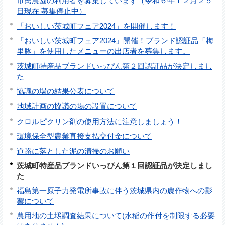
市民農園の利用者を募集しています（令和６年１２月２５
日現在 募集停止中）
「おいしい茨城町フェア2024」を開催します！
「おいしい茨城町フェア2024」開催！ブランド認証品「梅
里豚」を使用したメニューの出店者を募集します。
茨城町特産品ブランドいっぴん第２回認証品が決定しまし
た
協議の場の結果公表について
地域計画の協議の場の設置について
クロルピクリン剤の使用方法に注意しましょう！
環境保全型農業直接支払交付金について
道路に落とした泥の清掃のお願い
茨城町特産品ブランドいっぴん第１回認証品が決定しまし
た
福島第一原子力発電所事故に伴う茨城県内の農作物への影
響について
農用地の土壌調査結果について(水稲の作付を制限する必要