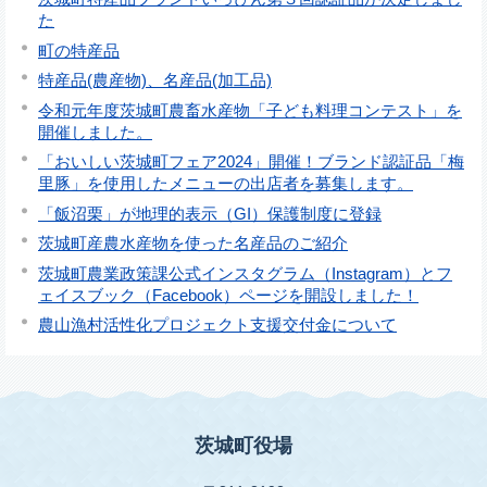
た
町の特産品
特産品(農産物)、名産品(加工品)
令和元年度茨城町農畜水産物「子ども料理コンテスト」を
開催しました。
「おいしい茨城町フェア2024」開催！ブランド認証品「梅
里豚」を使用したメニューの出店者を募集します。
「飯沼栗」が地理的表示（GI）保護制度に登録
茨城町産農水産物を使った名産品のご紹介
茨城町農業政策課公式インスタグラム（Instagram）とフ
ェイスブック（Facebook）ページを開設しました！
農山漁村活性化プロジェクト支援交付金について
茨城町役場