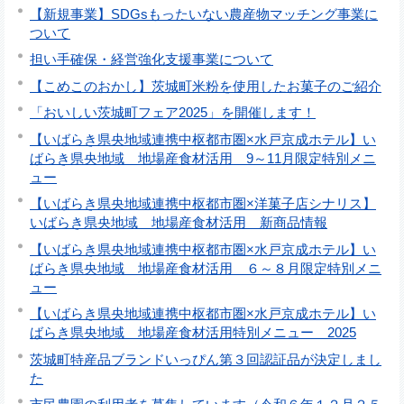
【新規事業】SDGsもったいない農産物マッチング事業に
ついて
担い手確保・経営強化支援事業について
【こめこのおかし】茨城町米粉を使用したお菓子のご紹介
「おいしい茨城町フェア2025」を開催します！
【いばらき県央地域連携中枢都市圏×水戸京成ホテル】い
ばらき県央地域 地場産食材活用 9～11月限定特別メニ
ュー
【いばらき県央地域連携中枢都市圏×洋菓子店シナリス】
いばらき県央地域 地場産食材活用 新商品情報
【いばらき県央地域連携中枢都市圏×水戸京成ホテル】い
ばらき県央地域 地場産食材活用 ６～８月限定特別メニ
ュー
【いばらき県央地域連携中枢都市圏×水戸京成ホテル】い
ばらき県央地域 地場産食材活用特別メニュー 2025
茨城町特産品ブランドいっぴん第３回認証品が決定しまし
た