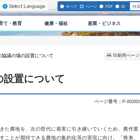
すべて
ページ
PDF
ID
育て・教育
健康・福祉
産業・ビジネス
画の協議の場の設置について
印刷用ページ
の設置について
ページ番号：P-00282
きた農地を、次の世代に着実に引き継いでいくため、農作業
すことが期待できる農地の集約化等の実現に向け、「将来、