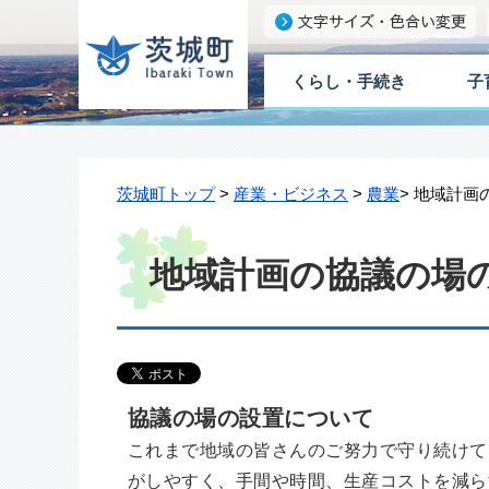
くらし・手続き
子
茨城町トップ
>
産業・ビジネス
>
農業
> 地域計
地域計画の協議の場
協議の場の設置について
これまで地域の皆さんのご努⼒で守り続けて
がしやすく、⼿間や時間、⽣産コストを減ら