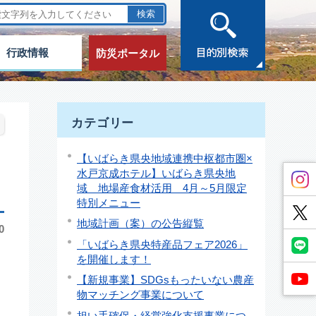
行政情報
防災ポータル
カテゴリー
【いばらき県央地域連携中枢都市圏×
水戸京成ホテル】いばらき県央地
域 地場産食材活用 4月～5月限定
特別メニュー
地域計画（案）の公告縦覧
0
「いばらき県央特産品フェア2026」
を開催します！
【新規事業】SDGsもったいない農産
物マッチング事業について
担い手確保・経営強化支援事業につ