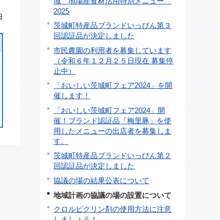
域 地場産食材活用特別メニュー
2025
日
茨城町特産品ブランドいっぴん第３
回認証品が決定しました
市民農園の利用者を募集しています
（令和６年１２月２５日現在 募集停
止中）
「おいしい茨城町フェア2024」を開
催します！
「おいしい茨城町フェア2024」開
催！ブランド認証品「梅里豚」を使
用したメニューの出店者を募集しま
す。
茨城町特産品ブランドいっぴん第２
回認証品が決定しました
協議の場の結果公表について
地域計画の協議の場の設置について
クロルピクリン剤の使用方法に注意
しましょう！