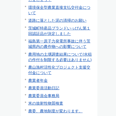
環境保全型農業直接支払交付金につ
いて
道路に落とした泥の清掃のお願い
茨城町特産品ブランドいっぴん第１
回認証品が決定しました
福島第一原子力発電所事故に伴う茨
城県内の農作物への影響について
農用地の土壌調査結果について(水稲
の作付を制限する必要はありません)
農山漁村活性化プロジェクト支援交
付金について
農業者年金
農業委員活動日記
農業委員会事務局
米の放射性物質検査
農委、農地制度が変わります。