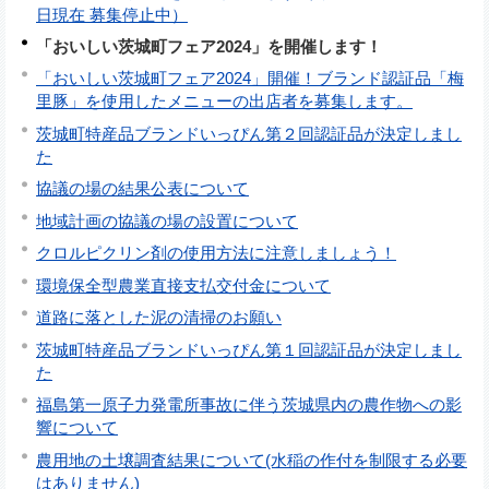
日現在 募集停止中）
「おいしい茨城町フェア2024」を開催します！
「おいしい茨城町フェア2024」開催！ブランド認証品「梅
里豚」を使用したメニューの出店者を募集します。
茨城町特産品ブランドいっぴん第２回認証品が決定しまし
た
協議の場の結果公表について
地域計画の協議の場の設置について
クロルピクリン剤の使用方法に注意しましょう！
環境保全型農業直接支払交付金について
道路に落とした泥の清掃のお願い
茨城町特産品ブランドいっぴん第１回認証品が決定しまし
た
福島第一原子力発電所事故に伴う茨城県内の農作物への影
響について
農用地の土壌調査結果について(水稲の作付を制限する必要
はありません)