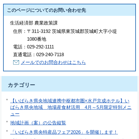
このページについてのお問い合わせ先
生活経済部 農業政策課
住所：
〒311-3192 茨城県東茨城郡茨城町大字小堤
1080番地
電話：
029-292-1111
直通電話：
029-240-7118
メールでのお問合わせはこちら
カテゴリー
【いばらき県央地域連携中枢都市圏×水戸京成ホテル】い
ばらき県央地域 地場産食材活用 4月～5月限定特別メニ
ュー
地域計画（案）の公告縦覧
「いばらき県央特産品フェア2026」を開催します！