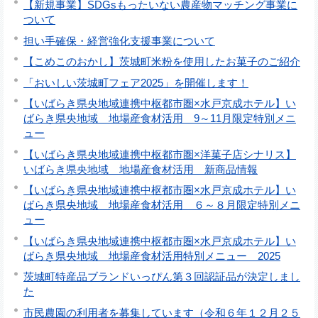
【新規事業】SDGsもったいない農産物マッチング事業に
ついて
担い手確保・経営強化支援事業について
【こめこのおかし】茨城町米粉を使用したお菓子のご紹介
「おいしい茨城町フェア2025」を開催します！
【いばらき県央地域連携中枢都市圏×水戸京成ホテル】い
ばらき県央地域 地場産食材活用 9～11月限定特別メニ
ュー
【いばらき県央地域連携中枢都市圏×洋菓子店シナリス】
いばらき県央地域 地場産食材活用 新商品情報
【いばらき県央地域連携中枢都市圏×水戸京成ホテル】い
ばらき県央地域 地場産食材活用 ６～８月限定特別メニ
ュー
【いばらき県央地域連携中枢都市圏×水戸京成ホテル】い
ばらき県央地域 地場産食材活用特別メニュー 2025
茨城町特産品ブランドいっぴん第３回認証品が決定しまし
た
市民農園の利用者を募集しています（令和６年１２月２５