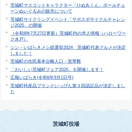
茨城町マスコットキャラクター「ひぬ丸くん」ボールチェ
ーンぬいぐるみの販売について
茨城町サイクリングイベント「サポスポサイクルチャレン
ジ2025」の開催
（令和8年7月27日更新）茨城町内の求人情報（ハローワー
ク水戸）
シン・いばらきメシ総選挙2024 茨城町代表グルメが決定
しました！
茨城町の住民基本台帳人口・世帯数
「おいしい茨城町フェア2025」を開催します！
広報いばらき(令和6年9月1日号)
茨城町特産品ブランドいっぴん第３回認証品が決定しまし
た
茨城町役場