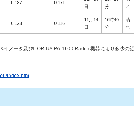
0.187
0.171
日
分
れ
11月14
16時40
晴
0.123
0.116
日
分
れ
メータ及びHORIBA PA-1000 Radi（機器により多少の
hou/index.htm