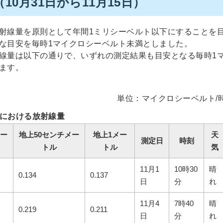
0月31日から11月15日）
射線量を原則として年間1ミリシーベルト以下にすることを
な目安を毎時1マイクロシーベルト未満としました。
線量は以下の通りで、いずれの測定結果も目安となる毎時1
ります。
単位：マイクロシーベルト/
における放射線量
メー
地上50センチメー
地上1メー
天
測定日
時刻
トル
トル
気
11月1
10時30
晴
0.134
0.137
日
分
れ
11月4
7時40
晴
0.219
0.211
日
分
れ