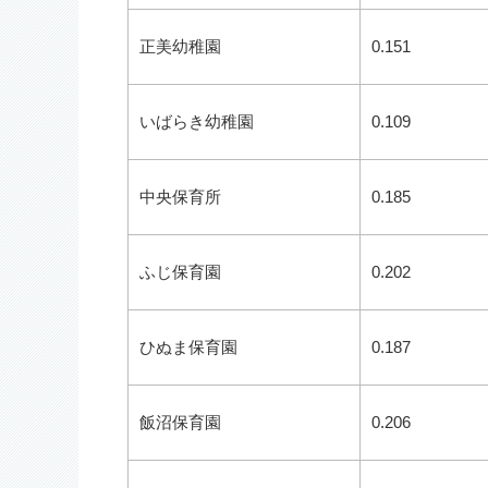
正美幼稚園
0.151
いばらき幼稚園
0.109
中央保育所
0.185
ふじ保育園
0.202
ひぬま保育園
0.187
飯沼保育園
0.206