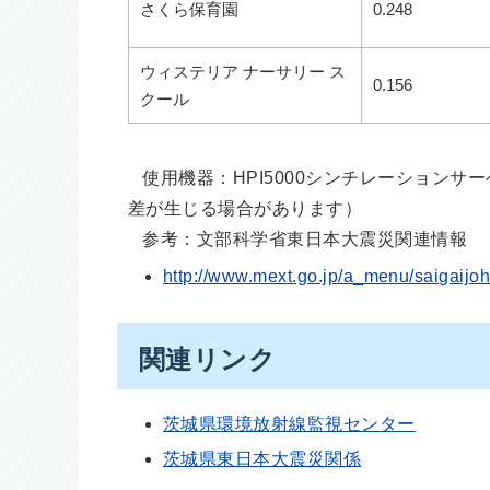
さくら保育園
0.248
ウィステリア ナーサリー ス
0.156
クール
使用機器：HPI5000シンチレーションサーベイ
差が生じる場合があります）
参考：文部科学省東日本大震災関連情報
http://www.mext.go.jp/a_menu/saigaijo
関連リンク
茨城県環境放射線監視センター
茨城県東日本大震災関係