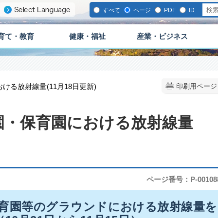
すべて
ページ
PDF
ID
育て・教育
健康・福祉
産業・ビジネス
る放射線量(11月18日更新)
印刷用ページ
園・保育園における放射線量
ページ番号：P-00108
育園等のグラウンドにおける放射線量を