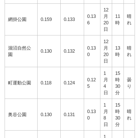
12
0.13
月
11
晴
網掛公園
0.159
0.133
6
20
時
れ
日
12
涸沼自然公
0.13
月
13
晴
0.130
0.132
園
0
20
時
れ
日
1
15
0.12
月
時
曇
町運動公園
0.118
0.124
5
4
30
り
日
分
1
15
0.13
月
時
晴
奥谷公園
0.130
0.131
0
8
30
れ
日
分
1