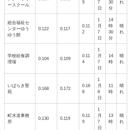
9
7
30
れ
ースクール
日
分
1
14
総合福祉セ
0.11
月
時
晴
ンターゆう
0.122
0.117
2
7
30
れ
ゆう館
日
分
1
学校給食調
0.11
月
14
晴
0.104
0.109
理場
4
7
時
れ
日
1
いばらき聖
0.16
月
11
晴
0.168
0.172
苑
8
8
時
れ
日
1
町水道事務
0.11
月
13
晴
0.130
0.119
所
9
7
時
れ
日