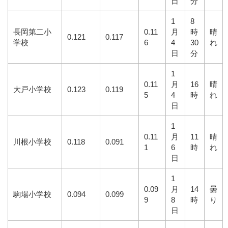
日
分
1
8
長岡第二小
0.11
月
時
晴
0.121
0.117
学校
6
4
30
れ
日
分
1
0.11
月
16
晴
大戸小学校
0.123
0.119
5
4
時
れ
日
1
0.11
月
11
晴
川根小学校
0.118
0.091
1
6
時
れ
日
1
0.09
月
14
曇
駒場小学校
0.094
0.099
9
8
時
り
日