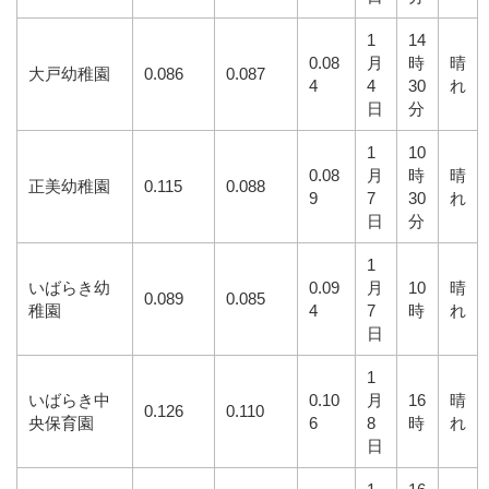
1
14
0.08
月
時
晴
大戸幼稚園
0.086
0.087
4
4
30
れ
日
分
1
10
0.08
月
時
晴
正美幼稚園
0.115
0.088
9
7
30
れ
日
分
1
いばらき幼
0.09
月
10
晴
0.089
0.085
稚園
4
7
時
れ
日
1
いばらき中
0.10
月
16
晴
0.126
0.110
央保育園
6
8
時
れ
日