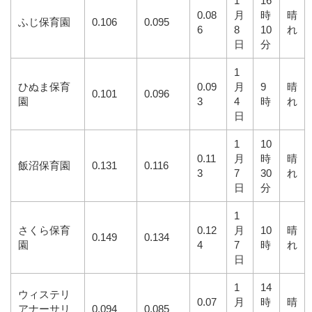
1
16
0.08
月
時
晴
ふじ保育園
0.106
0.095
6
8
10
れ
日
分
1
ひぬま保育
0.09
月
9
晴
0.101
0.096
園
3
4
時
れ
日
1
10
0.11
月
時
晴
飯沼保育園
0.131
0.116
3
7
30
れ
日
分
1
さくら保育
0.12
月
10
晴
0.149
0.134
園
4
7
時
れ
日
1
14
ウィステリ
0.07
月
時
晴
アナーサリ
0.094
0.085