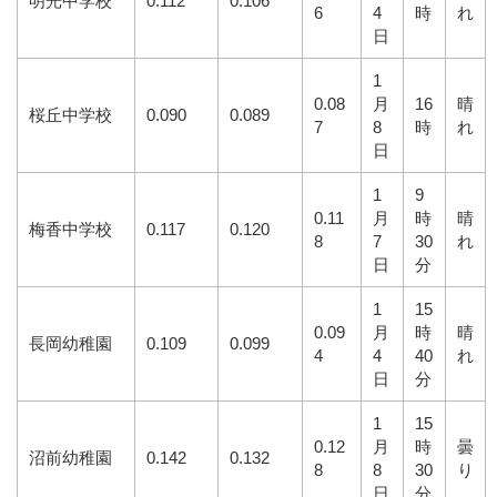
明光中学校
0.112
0.106
6
4
時
れ
日
1
0.08
月
16
晴
桜丘中学校
0.090
0.089
7
8
時
れ
日
1
9
0.11
月
時
晴
梅香中学校
0.117
0.120
8
7
30
れ
日
分
1
15
0.09
月
時
晴
長岡幼稚園
0.109
0.099
4
4
40
れ
日
分
1
15
0.12
月
時
曇
沼前幼稚園
0.142
0.132
8
8
30
り
日
分