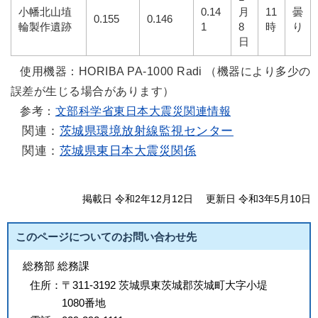
小幡北山埴
0.14
月
11
曇
0.155
0.146
輪製作遺跡
1
8
時
り
日
使用機器：HORIBA PA-1000 Radi （機器により多少の
誤差が生じる場合があります）
参考：
文部科学省東日本大震災関連情報
関連：
茨城県環境放射線監視センター
関連：
茨城県東日本大震災関係
掲載日 令和2年12月12日
更新日 令和3年5月10日
このページについてのお問い合わせ先
総務部 総務課
住所：
〒311-3192 茨城県東茨城郡茨城町大字小堤
1080番地