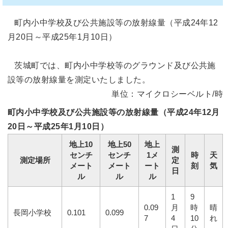
町内小中学校及び公共施設等の放射線量（平成24年12
月20日～平成25年1月10日）
茨城町では、町内小中学校等のグラウンド及び公共施
設等の放射線量を測定いたしました。
単位：マイクロシーベルト/時
町内小中学校及び公共施設等の放射線量（平成24年12月
20日～平成25年1月10日）
地上10
地上50
地上
測
センチ
センチ
1メ
時
天
測定場所
定
メート
メート
ート
刻
気
日
ル
ル
ル
1
9
0.09
月
時
晴
長岡小学校
0.101
0.099
7
4
10
れ