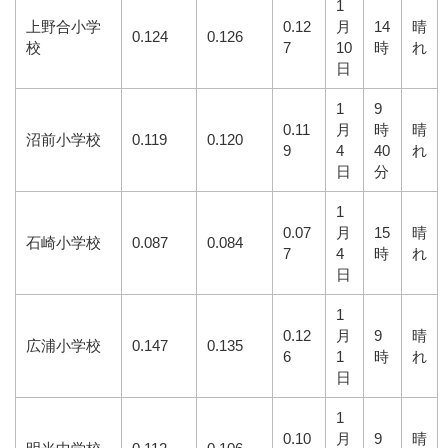
1
上野合小学
0.12
月
14
晴
0.124
0.126
校
7
10
時
れ
日
1
9
0.11
月
時
晴
沼前小学校
0.119
0.120
9
4
40
れ
日
分
1
0.07
月
15
晴
石崎小学校
0.087
0.084
7
4
時
れ
日
1
0.12
月
9
晴
広浦小学校
0.147
0.135
6
1
時
れ
日
1
0.10
月
9
晴