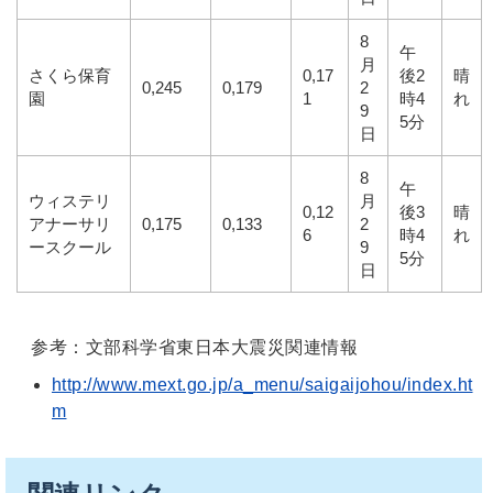
8
午
月
さくら保育
0,17
後2
晴
0,245
0,179
2
園
1
時4
れ
9
5分
日
8
午
ウィステリ
月
0,12
後3
晴
アナーサリ
0,175
0,133
2
6
時4
れ
ースクール
9
5分
日
参考：文部科学省東日本大震災関連情報
http://www.mext.go.jp/a_menu/saigaijohou/index.ht
m