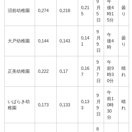
9
午
0,21
月
後4
曇
沼前幼稚園
0,274
0,218
5
5
時1
り
日
5分
9
午
0,14
月
曇
大戸幼稚園
0,144
0,143
後4
1
9
り
時
日
9
午
0,16
月
前9
晴
正美幼稚園
0,222
0,17
7
7
時3
れ
日
0分
午
9
前1
いばらき幼
0,13
月
晴
0,173
0,133
0時
稚園
3
9
れ
30
日
分
8