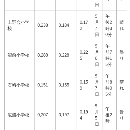
日
9
午
上野合小学
0,17
月
後2
晴
0,238
0,184
校
2
7
時3
れ
日
0分
9
午
0,22
月
前7
曇
沼前小学校
0,288
0,228
5
6
時1
り
日
5分
9
午
0,15
月
前8
晴
石崎小学校
0,151
0,155
9
7
時0
れ
日
5分
9
午
0,19
月
曇
広浦小学校
0,207
0,197
後2
4
5
り
時
日