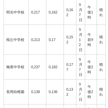
9
午
0,16
月
晴
明光中学校
0,217
0,162
後1
2
7
れ
時
日
9
月
午
0,15
晴
桜丘中学校
0,213
0,17
1
前9
2
れ
2
時
日
9
午
0,17
月
晴
梅香中学校
0,237
0,182
後2
7
7
れ
時
日
9
午
0,13
月
晴
長岡幼稚園
0,138
0,136
後2
2
7
れ
時
日