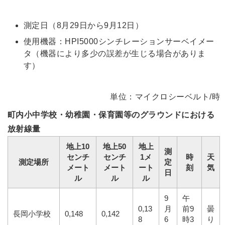
測定日（8月29日から9月12日）
使用機器：HPI5000シンチレーションサーベイメー
タ（機器により多少の誤差が生じる場合がありま
す）
単位：マイクロシーベルト/時
町内小中学校・幼稚園・保育園等のグラウンドにおける
放射線量
地上10
地上50
地上
測
センチ
センチ
1メ
時
天
測定場所
定
メート
メート
ート
刻
気
日
ル
ル
ル
9
午
0,13
月
前9
曇
長岡小学校
0,148
0,142
8
6
時3
り