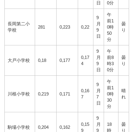
日
0分
午
9
前1
長岡第二小
月
曇
281
0,223
0,22
0時
学校
9
り
50
日
分
9
午
0,17
月
前8
曇
大戸小学校
0,18
0,177
4
9
時3
り
日
0分
午
9
前1
0,16
月
晴
川根小学校
0,219
0,171
0時
7
7
れ
30
日
分
9
0,15
月
18
曇
駒場小学校
0,204
0,162
9
9
時
り