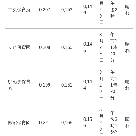
月
午
0,14
晴
中央保育所
0,207
0,153
2
後2
6
れ
9
時
日
8
午
月
前1
0,14
晴
ふじ保育園
0,208
0,155
2
1時
6
れ
9
40
日
分
8
午
月
前1
ひぬま保育
0,14
晴
0,199
0,151
2
1時
園
4
れ
9
20
日
分
8
午
月
0,15
後3
晴
飯沼保育園
0,22
0,166
2
6
時1
れ
9
5分
日