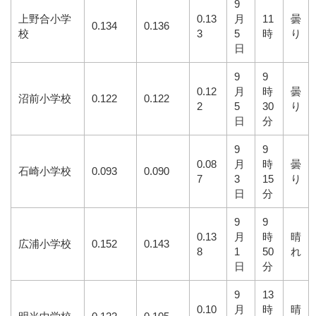
9
上野合小学
0.13
月
11
曇
0.134
0.136
校
3
5
時
り
日
9
9
0.12
月
時
曇
沼前小学校
0.122
0.122
2
5
30
り
日
分
9
9
0.08
月
時
曇
石崎小学校
0.093
0.090
7
3
15
り
日
分
9
9
0.13
月
時
晴
広浦小学校
0.152
0.143
8
1
50
れ
日
分
9
13
0.10
月
時
晴