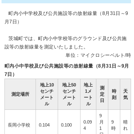
町内小中学校及び公共施設等の放射線量（8月31日～9
月7日）
茨城町では、町内小中学校等のグラウンド及び公共施
設等の放射線量を測定いたしました。
単位：マイクロシーベルト/時
町内小中学校及び公共施設等の放射線量（8月31日～9月
7日）
地上10
地上50
地上
測
センチ
センチ
1メ
時
天
測定場所
定
メート
メート
ート
刻
気
日
ル
ル
ル
9
0.09
月
9
晴
長岡小学校
0.104
0.100
4
1
時
れ