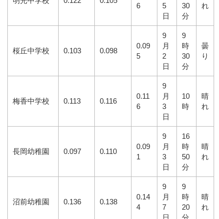
明光中学校
0.122
0.105
6
5
30
れ
日
分
9
9
0.09
月
時
曇
桜丘中学校
0.103
0.098
5
2
30
り
日
分
9
0.11
月
10
晴
梅香中学校
0.113
0.116
6
3
時
れ
日
9
16
0.09
月
時
晴
長岡幼稚園
0.097
0.110
1
3
50
れ
日
分
9
9
0.14
月
時
晴
沼前幼稚園
0.136
0.138
4
7
20
れ
日
分