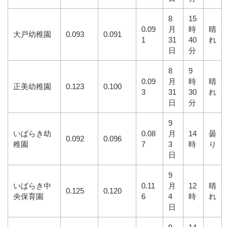
8
15
0.09
月
時
晴
大戸幼稚園
0.093
0.091
1
31
40
れ
日
分
8
9
0.09
月
時
晴
正美幼稚園
0.123
0.100
3
31
30
れ
日
分
9
いばらき幼
0.08
月
14
曇
0.092
0.096
稚園
7
3
時
り
日
9
いばらき中
0.11
月
12
晴
0.125
0.120
央保育園
6
4
時
れ
日