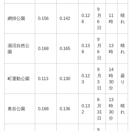
9
0.12
月
11
晴
網掛公園
0.156
0.142
6
6
時
れ
日
9
涸沼自然公
0.13
月
13
晴
0.168
0.165
園
8
6
時
れ
日
9
14
0.12
月
時
曇
町運動公園
0.113
0.130
3
3
30
り
日
分
8
13
0.13
月
時
晴
奥谷公園
0.168
0.136
2
31
30
れ
日
分
9