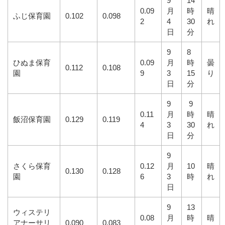
9
14
0.09
月
時
晴
ふじ保育園
0.102
0.098
2
4
30
れ
日
分
9
8
ひぬま保育
0.09
月
時
曇
0.112
0.108
園
9
3
15
り
日
分
9
9
0.11
月
時
晴
飯沼保育園
0.129
0.119
4
3
30
れ
日
分
9
さくら保育
0.12
月
10
晴
0.130
0.128
園
6
3
時
れ
日
9
13
ウィステリ
0.08
月
時
晴
アナーサリ
0.090
0.083