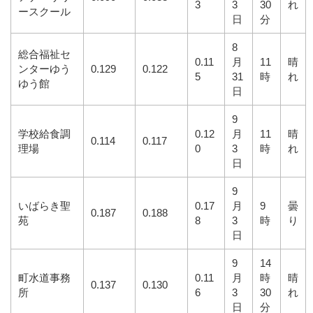
3
3
30
れ
ースクール
日
分
8
総合福祉セ
0.11
月
11
晴
ンターゆう
0.129
0.122
5
31
時
れ
ゆう館
日
9
学校給食調
0.12
月
11
晴
0.114
0.117
理場
0
3
時
れ
日
9
いばらき聖
0.17
月
9
曇
0.187
0.188
苑
8
3
時
り
日
9
14
町水道事務
0.11
月
時
晴
0.137
0.130
所
6
3
30
れ
日
分