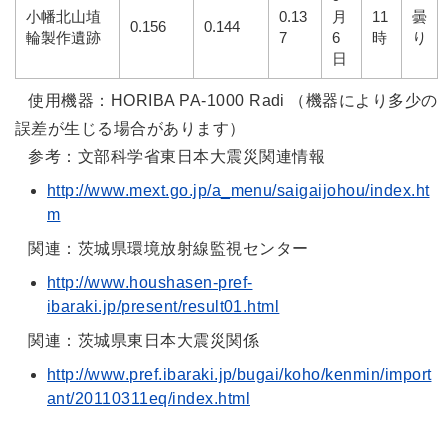
小幡北山埴
0.13
月
11
曇
0.156
0.144
輪製作遺跡
7
6
時
り
日
使用機器：HORIBA PA-1000 Radi （機器により多少の
誤差が生じる場合があります）
参考：文部科学省東日本大震災関連情報
http://www.mext.go.jp/a_menu/saigaijohou/index.ht
m
関連：茨城県環境放射線監視センター
http://www.houshasen-pref-
ibaraki.jp/present/result01.html
関連：茨城県東日本大震災関係
http://www.pref.ibaraki.jp/bugai/koho/kenmin/import
ant/20110311eq/index.html