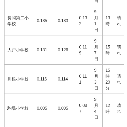
日
9
長岡第二小
0.13
月
13
晴
0.135
0.133
学校
2
1
時
れ
日
9
0.11
月
15
晴
大戸小学校
0.131
0.126
9
7
時
れ
日
9
15
0.11
月
時
晴
川根小学校
0.116
0.114
1
3
20
れ
日
分
9
0.09
月
12
晴
駒場小学校
0.095
0.095
7
4
時
れ
日